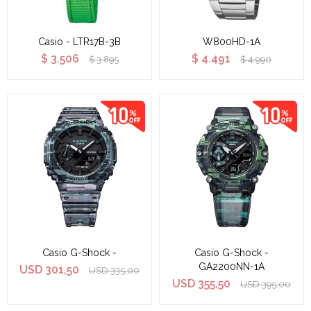
Casio - LTR17B-3B
W800HD-1A
$
3.506
$
4.491
$
3.895
$
4.990
Casio G-Shock -
Casio G-Shock -
GA2200NN-1A
USD
301,50
USD
335,00
USD
355,50
USD
395,00