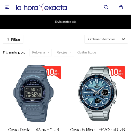

Recomendados
Quitar filtros
Filtrando por:
Relojería
Relojes
Casio Digital - W219HC-2B
Casio Edifice - EFVC110D-2B