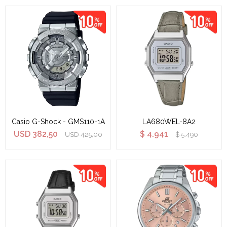
Casio G-Shock - GMS110-1A
LA680WEL-8A2
USD
382,50
$
4.941
USD
425,00
$
5.490