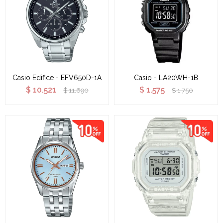
Casio Edifice - EFV650D-1A
Casio - LA20WH-1B
$
10.521
$
1.575
$
11.690
$
1.750