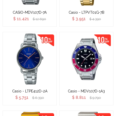
CASIO-MDV107D-7A
Casio - LTPVT01G-7B
$
11.421
$
3.951
$
12.690
$
4.390
Casio - LTPE412D-2A
Casio - MDV107D-1A3
$
5.751
$
8.811
$
6.390
$
9.790