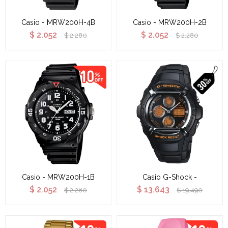
Casio - MRW200H-4B
Casio - MRW200H-2B
$
2.052
$
2.052
$
2.280
$
2.280
Casio - MRW200H-1B
Casio G-Shock -
$
2.052
$
13.643
$
2.280
$
19.490