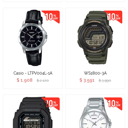
Casio - LTPV004L-1A
WS1800-3A
$
1.908
$
3.591
$
2.120
$
3.990