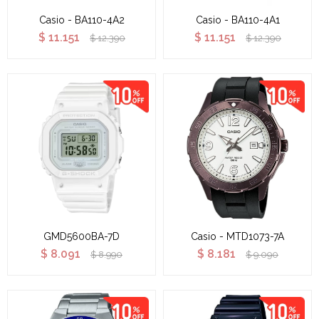
Casio - BA110-4A2
Casio - BA110-4A1
$
11.151
$
11.151
$
12.390
$
12.390
GMD5600BA-7D
Casio - MTD1073-7A
$
8.091
$
8.181
$
8.990
$
9.090