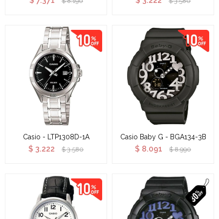
$
7.371
$
3.222
$
8.190
$
3.580
Casio - LTP1308D-1A
Casio Baby G - BGA134-3B
$
3.222
$
8.091
$
3.580
$
8.990