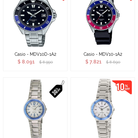
Casio - MDV10D-1A2
Casio - MDV10-1A2
$
8.091
$
7.821
$
8.990
$
8.690