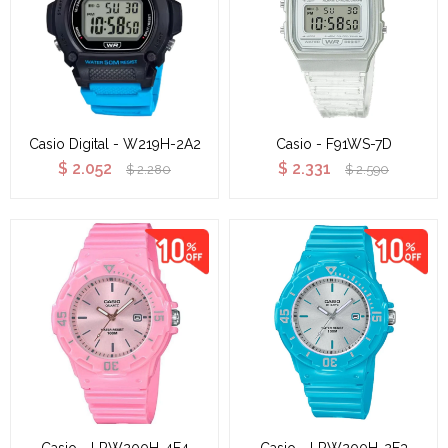
Casio Digital - W219H-2A2
Casio - F91WS-7D
$
2.052
$
2.331
$
2.280
$
2.590