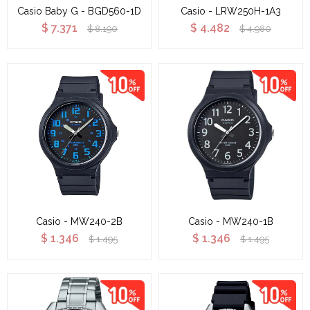
Casio Baby G - BGD560-1D
Casio - LRW250H-1A3
$
7.371
$
4.482
$
8.190
$
4.980
Casio - MW240-2B
Casio - MW240-1B
$
1.346
$
1.346
$
1.495
$
1.495