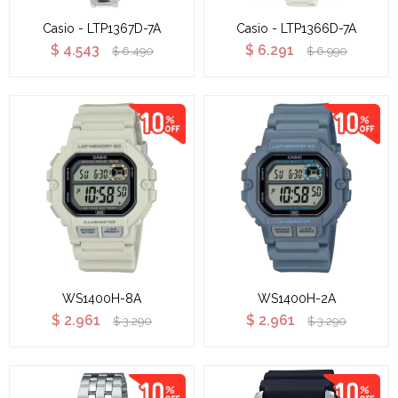
Casio - LTP1367D-7A
Casio - LTP1366D-7A
$
4.543
$
6.291
$
6.490
$
6.990
WS1400H-8A
WS1400H-2A
$
2.961
$
2.961
$
3.290
$
3.290