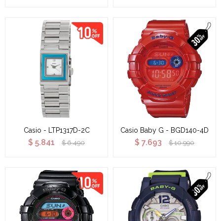
Casio - LTP1317D-2C
Casio Baby G - BGD140-4D
$
5.841
$
7.693
$
6.490
$
10.990