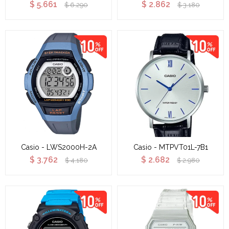
$
5.661
$
2.862
$
6.290
$
3.180
Casio - LWS2000H-2A
Casio - MTPVT01L-7B1
$
3.762
$
2.682
$
4.180
$
2.980