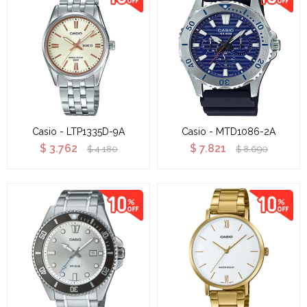
Casio - LTP1335D-9A
Casio - MTD1086-2A
$
3.762
$
7.821
$
4.180
$
8.690