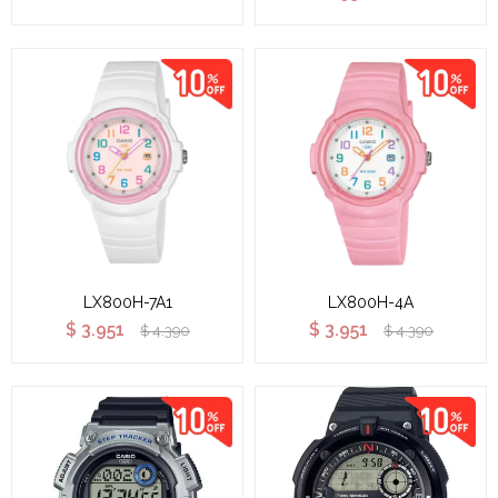
LX800H-7A1
LX800H-4A
$
3.951
$
3.951
$
4.390
$
4.390