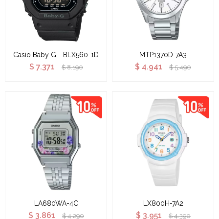
Casio Baby G - BLX560-1D
MTP1370D-7A3
$
7.371
$
4.941
$
8.190
$
5.490
LA680WA-4C
LX800H-7A2
$
3.861
$
3.951
$
4.290
$
4.390