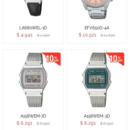
LA680WEL-1D
EFV650D-4A
$
4.941
$
10.521
$
5.490
$
11.690
A158WEM-7D
A158WEM-3D
$
6.291
$
6.291
$
6.990
$
6.990