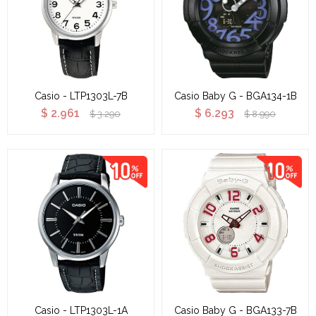
Casio - LTP1303L-7B
Casio Baby G - BGA134-1B
$
2.961
$
6.293
$
3.290
$
8.990
Casio - LTP1303L-1A
Casio Baby G - BGA133-7B