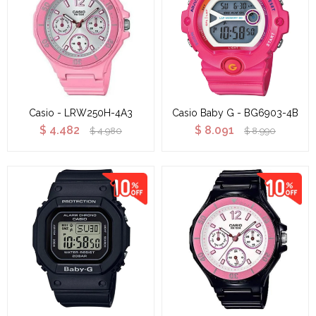
Casio - LRW250H-4A3
Casio Baby G - BG6903-4B
$
4.482
$
8.091
$
4.980
$
8.990