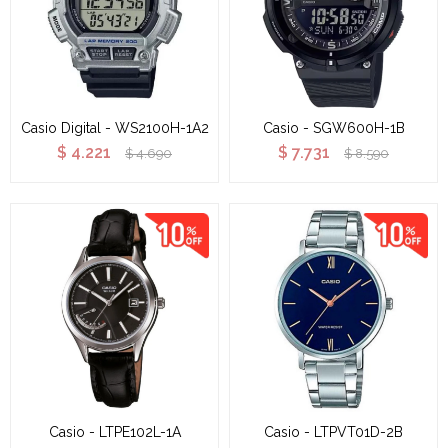
Casio Digital - WS2100H-1A2
Casio - SGW600H-1B
$
4.221
$
7.731
$
4.690
$
8.590
Casio - LTPE102L-1A
Casio - LTPVT01D-2B