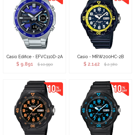
Casio Edifice - EFVC110D-2A
Casio - MRW200HC-2B
$
9.891
$
2.142
$
10.990
$
2.380