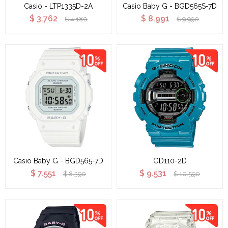
Casio - LTP1335D-2A
Casio Baby G - BGD565S-7D
$
3.762
$
8.991
$
4.180
$
9.990
Casio Baby G - BGD565-7D
GD110-2D
$
7.551
$
9.531
$
8.390
$
10.590