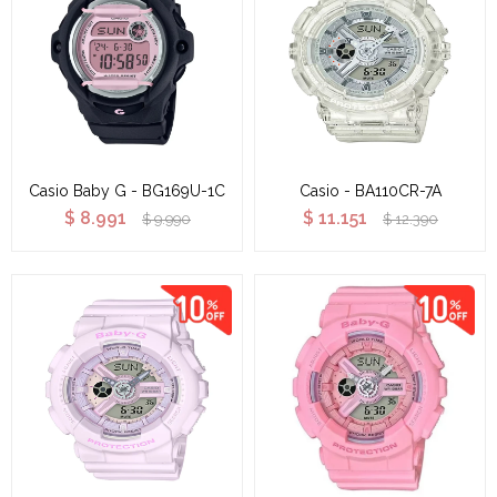
Casio Baby G - BG169U-1C
Casio - BA110CR-7A
$
8.991
$
11.151
$
9.990
$
12.390