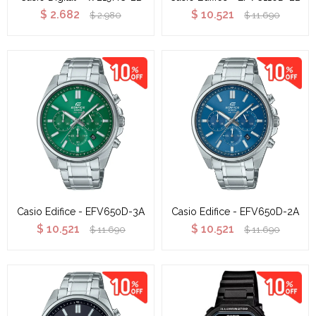
$
2.682
$
10.521
$
2.980
$
11.690
Casio Edifice - EFV650D-3A
Casio Edifice - EFV650D-2A
$
10.521
$
10.521
$
11.690
$
11.690