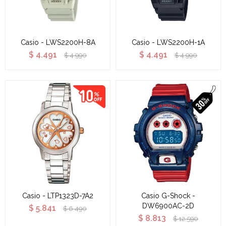
Casio - LWS2200H-8A
Casio - LWS2200H-1A
$
4.491
$
4.491
$
4.990
$
4.990
Casio - LTP1323D-7A2
Casio G-Shock -
DW6900AC-2D
$
5.841
$
6.490
$
8.813
$
12.590