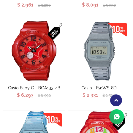
$
2.961
$
8.091
$
3.290
$
8.990
Casio Baby G - BGA133-4B
Casio - F91WS-8D
$
6.293
$
2.331
$
8.990
$
2.590