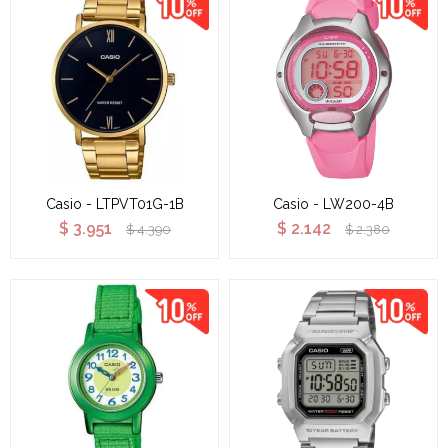
Casio - LTPVT01G-1B
Casio - LW200-4B
$
3.951
$
2.142
$
4.390
$
2.380