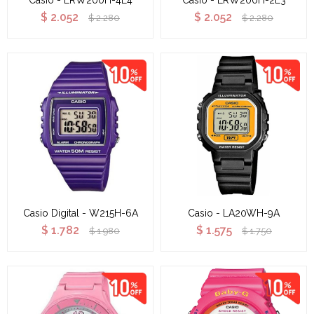
Casio - LRW200H-4E4
Casio - LRW200H-2E3
$
2.052
$
2.052
$
2.280
$
2.280
Casio Digital - W215H-6A
Casio - LA20WH-9A
$
1.782
$
1.575
$
1.980
$
1.750