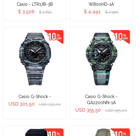
Casio - LTR17B-3B
W800HD-1A
$
3.506
$
4.491
$
3.895
$
4.990
Casio G-Shock -
Casio G-Shock -
GA2200NN-1A
USD
301,50
USD
335,00
USD
355,50
USD
395,00