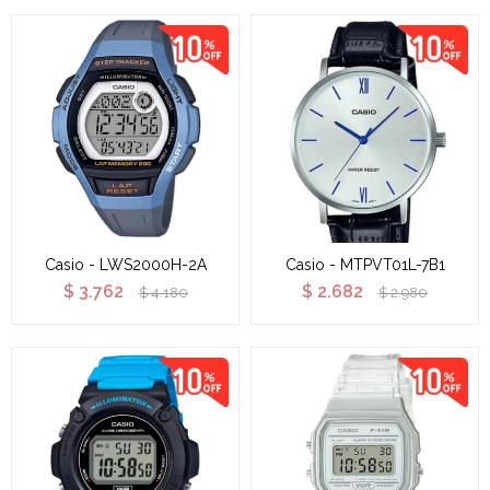
Casio - LWS2000H-2A
Casio - MTPVT01L-7B1
$
3.762
$
2.682
$
4.180
$
2.980