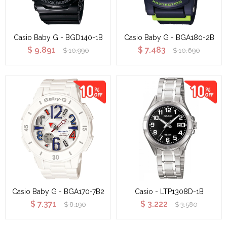
Casio Baby G - BGD140-1B
Casio Baby G - BGA180-2B
$
9.891
$
7.483
$
10.990
$
10.690
Casio Baby G - BGA170-7B2
Casio - LTP1308D-1B
$
7.371
$
3.222
$
8.190
$
3.580