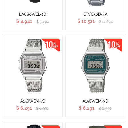
LA680WEL-1D
EFV650D-4A
$
4.941
$
10.521
$
5.490
$
11.690
A158WEM-7D
A158WEM-3D
$
6.291
$
6.291
$
6.990
$
6.990