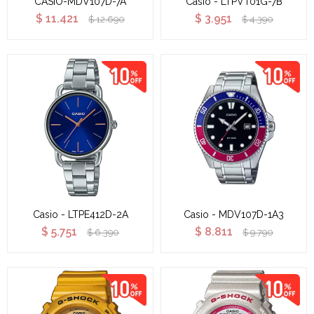
CASIO-MDV107D-7A
Casio - LTPVT01G-7B
$
11.421
$
3.951
$
12.690
$
4.390
Casio - LTPE412D-2A
Casio - MDV107D-1A3
$
5.751
$
8.811
$
6.390
$
9.790