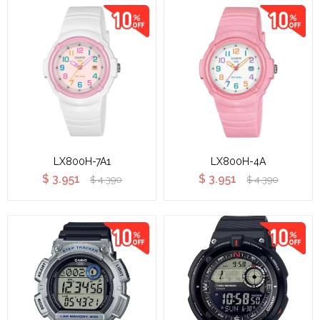
LX800H-7A1
LX800H-4A
$
3.951
$
3.951
$
4.390
$
4.390