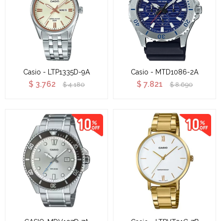
Casio - LTP1335D-9A
Casio - MTD1086-2A
$
3.762
$
7.821
$
4.180
$
8.690