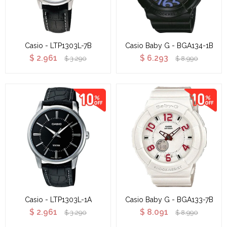
Casio - LTP1303L-7B
Casio Baby G - BGA134-1B
$
2.961
$
6.293
$
3.290
$
8.990
Casio - LTP1303L-1A
Casio Baby G - BGA133-7B
$
2.961
$
8.091
$
3.290
$
8.990