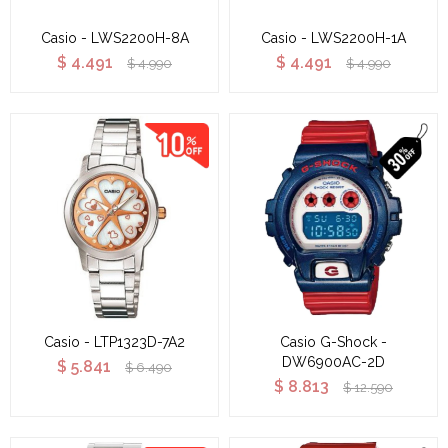
Casio - LWS2200H-8A
Casio - LWS2200H-1A
$
4.491
$
4.491
$
4.990
$
4.990
Casio - LTP1323D-7A2
Casio G-Shock -
DW6900AC-2D
$
5.841
$
6.490
$
8.813
$
12.590