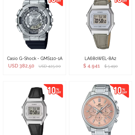
Casio G-Shock - GMS110-1A
LA680WEL-8A2
USD
382,50
$
4.941
USD
425,00
$
5.490