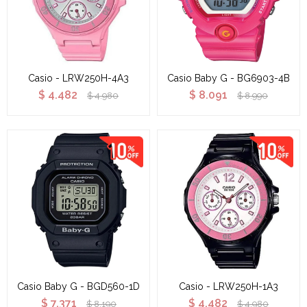
Casio - LRW250H-4A3
Casio Baby G - BG6903-4B
$
4.482
$
8.091
$
4.980
$
8.990
Casio Baby G - BGD560-1D
Casio - LRW250H-1A3
$
7.371
$
4.482
$
8.190
$
4.980