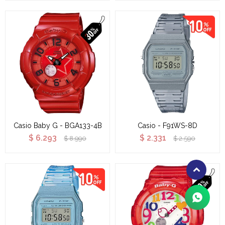
Casio Baby G - BGA133-4B
Casio - F91WS-8D
$
6.293
$
2.331
$
8.990
$
2.590