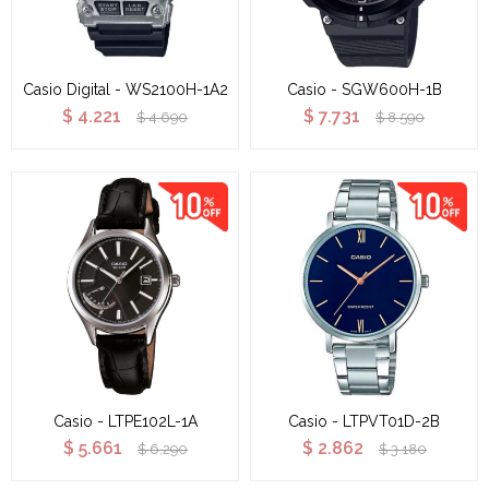
Casio Digital - WS2100H-1A2
Casio - SGW600H-1B
$
4.221
$
7.731
$
4.690
$
8.590
Casio - LTPE102L-1A
Casio - LTPVT01D-2B
$
5.661
$
2.862
$
6.290
$
3.180