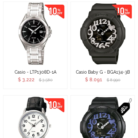
Casio - LTP1308D-1A
Casio Baby G - BGA134-3B
$
3.222
$
8.091
$
3.580
$
8.990