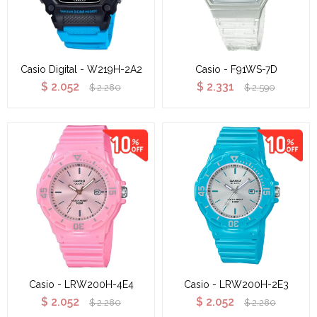
Casio Digital - W219H-2A2
Casio - F91WS-7D
$
2.052
$
2.331
$
2.280
$
2.590
Casio - LRW200H-4E4
Casio - LRW200H-2E3
$
2.052
$
2.052
$
2.280
$
2.280