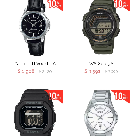
Casio - LTPV004L-1A
WS1800-3A
$
1.908
$
3.591
$
2.120
$
3.990