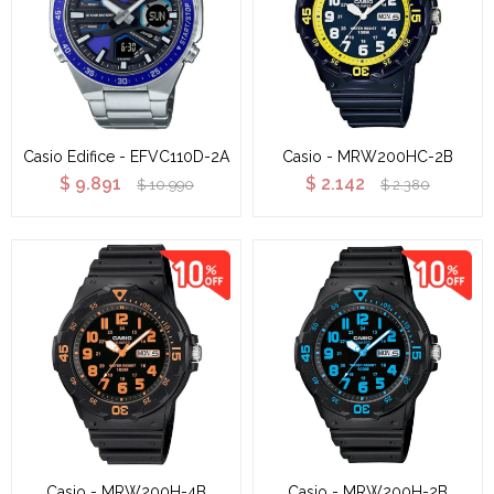
Casio Edifice - EFVC110D-2A
Casio - MRW200HC-2B
$
9.891
$
2.142
$
10.990
$
2.380
Casio - MRW200H-4B
Casio - MRW200H-2B