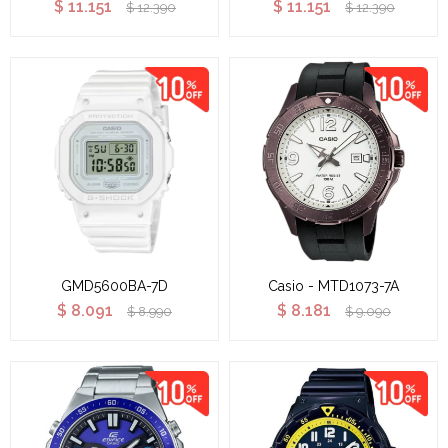
$
11.151
$
11.151
$
12.390
$
12.390
GMD5600BA-7D
Casio - MTD1073-7A
$
8.091
$
8.181
$
8.990
$
9.090