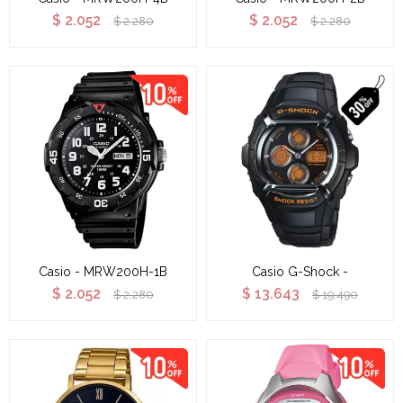
$
2.052
$
2.052
$
2.280
$
2.280
Casio - MRW200H-1B
Casio G-Shock -
$
2.052
$
13.643
$
2.280
$
19.490