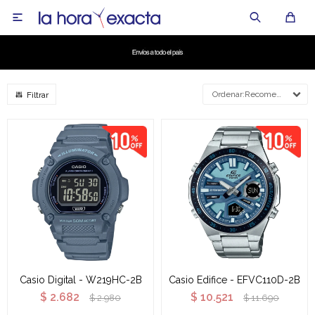

Recomendados
Casio Digital - W219HC-2B
Casio Edifice - EFVC110D-2B
$
2.682
$
10.521
$
2.980
$
11.690