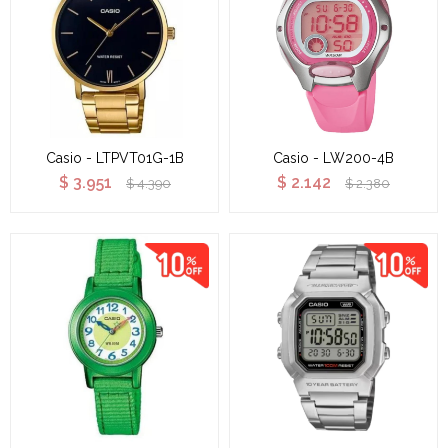
Casio - LTPVT01G-1B
Casio - LW200-4B
$
3.951
$
2.142
$
4.390
$
2.380