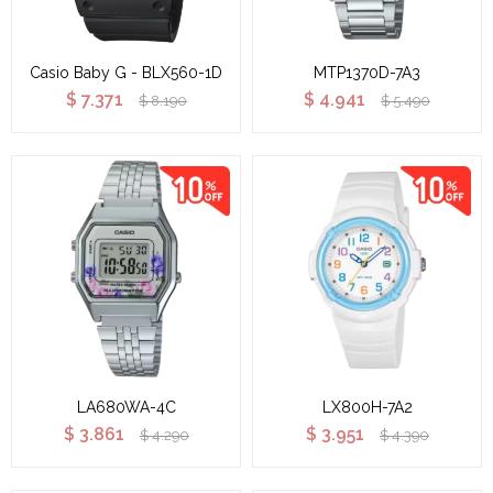
Casio Baby G - BLX560-1D
MTP1370D-7A3
$
7.371
$
4.941
$
8.190
$
5.490
LA680WA-4C
LX800H-7A2
$
3.861
$
3.951
$
4.290
$
4.390