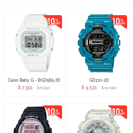
Casio Baby G - BGD565-7D
GD110-2D
$
7.551
$
9.531
$
8.390
$
10.590