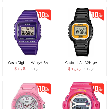
Casio Digital - W215H-6A
Casio - LA20WH-9A
$
1.782
$
1.575
$
1.980
$
1.750