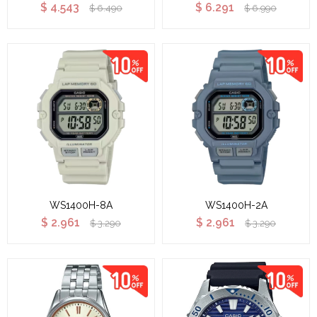
$
4.543
$
6.291
$
6.490
$
6.990
WS1400H-8A
WS1400H-2A
$
2.961
$
2.961
$
3.290
$
3.290