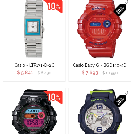
Casio - LTP1317D-2C
Casio Baby G - BGD140-4D
$
5.841
$
7.693
$
6.490
$
10.990