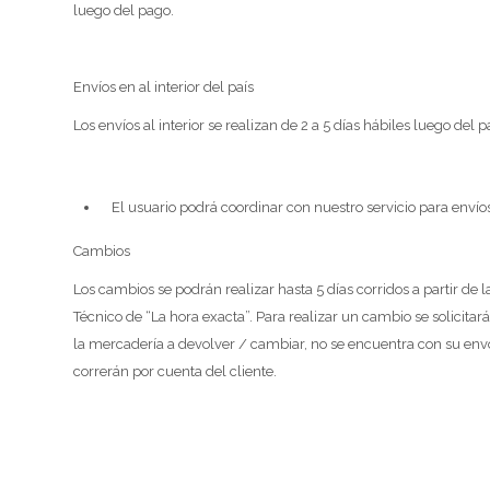
luego del pago.
Envíos en al interior del país
Los envíos al interior se realizan de 2 a 5 días hábiles luego del p
El usuario podrá coordinar con nuestro servicio para envío
Cambios
Los cambios se podrán realizar hasta 5 días corridos a partir d
Técnico de “La hora exacta”. Para realizar un cambio se solicitar
la mercadería a devolver / cambiar, no se encuentra con su envol
correrán por cuenta del cliente.