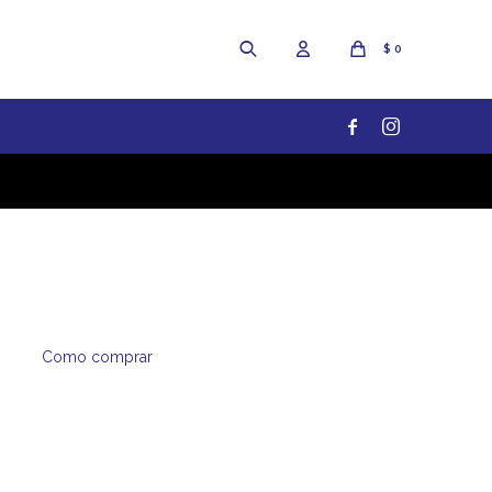
$
0


Como comprar