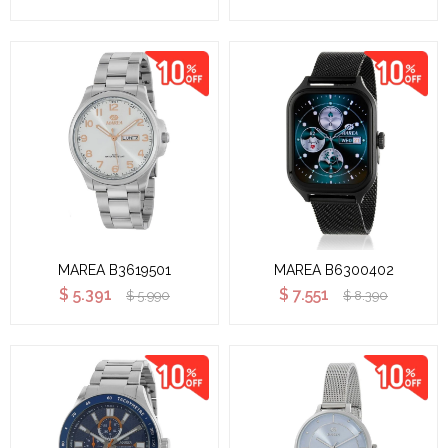
MAREA B3619501
MAREA B6300402
$
5.391
$
7.551
$
5.990
$
8.390