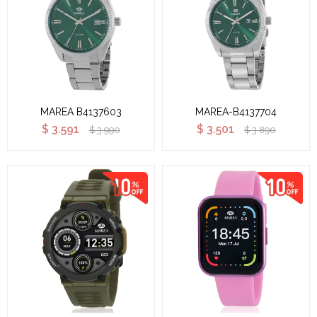
MAREA B4137603
MAREA-B4137704
$
3.591
$
3.501
$
3.990
$
3.890