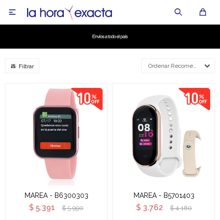

Recomendados
MAREA - B6300303
MAREA - B5701403
$
5.391
$
3.762
$
5.990
$
4.180