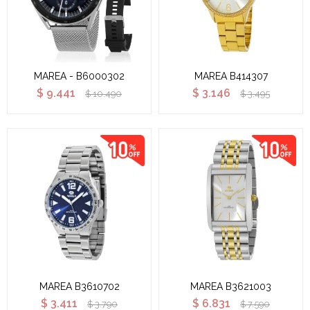
MAREA - B6000302
MAREA B414307
$
9.441
$
3.146
$
10.490
$
3.495
MAREA B3610702
MAREA B3621003
$
3.411
$
6.831
$
3.790
$
7.590