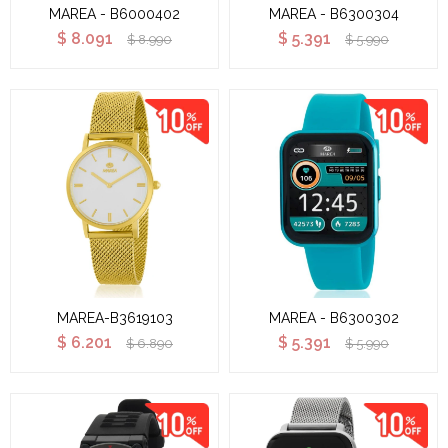
MAREA - B6000402
MAREA - B6300304
$
8.091
$
5.391
$
8.990
$
5.990
MAREA-B3619103
MAREA - B6300302
$
6.201
$
5.391
$
6.890
$
5.990