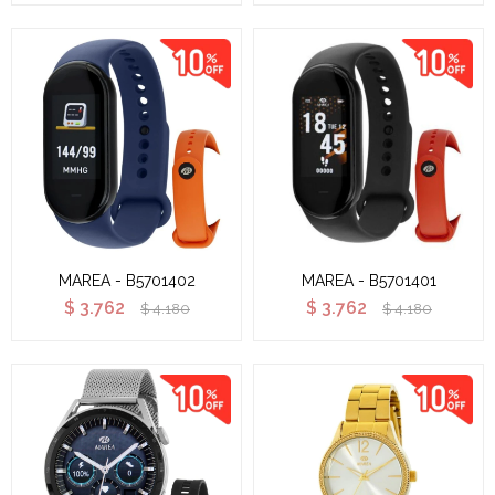
MAREA - B5701402
MAREA - B5701401
$
3.762
$
3.762
$
4.180
$
4.180