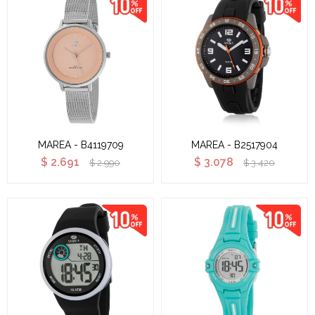
MAREA - B4119709
MAREA - B2517904
$
2.691
$
3.078
$
2.990
$
3.420