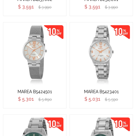
$
3.591
$
3.591
$
3.990
$
3.990
MAREA B5424501
MAREA B5423401
$
5.301
$
5.031
$
5.890
$
5.590