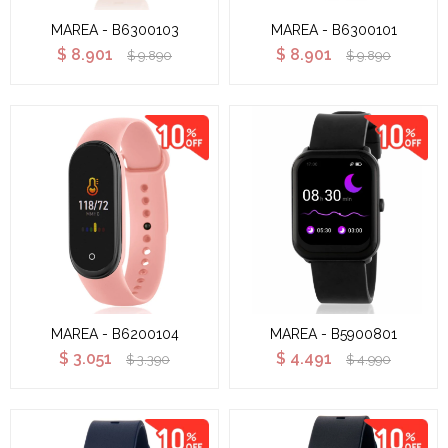
MAREA - B6300103
MAREA - B6300101
$
8.901
$
8.901
$
9.890
$
9.890
MAREA - B6200104
MAREA - B5900801
$
3.051
$
4.491
$
3.390
$
4.990