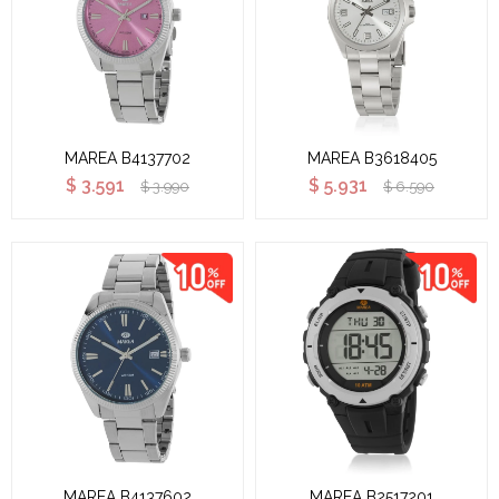
MAREA B4137702
MAREA B3618405
$
3.591
$
5.931
$
3.990
$
6.590
MAREA B4137602
MAREA B2517201