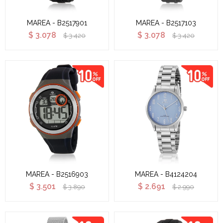
MAREA - B2517901
MAREA - B2517103
$
3.078
$
3.078
$
3.420
$
3.420
MAREA - B2516903
MAREA - B4124204
$
3.501
$
2.691
$
3.890
$
2.990