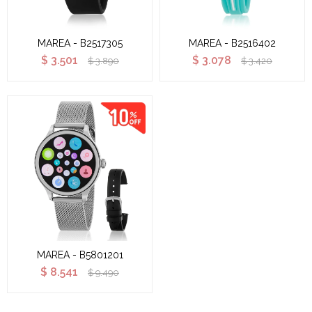
MAREA - B2517305
MAREA - B2516402
$
3.501
$
3.078
$
3.890
$
3.420
MAREA - B5801201
$
8.541
$
9.490