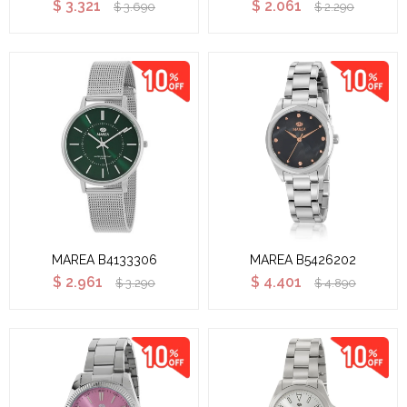
$
3.321
$
2.061
$
3.690
$
2.290
MAREA B4133306
MAREA B5426202
$
2.961
$
4.401
$
3.290
$
4.890