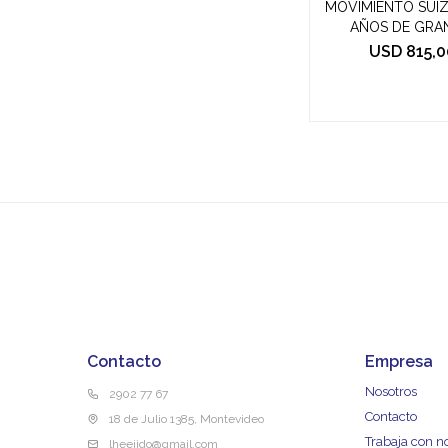
MOVIMIENTO SUIZ
AÑOS DE GRA
USD
815,0
Contacto
Empresa
Nosotros
2902 77 67
Contacto
18 de Julio 1385, Montevideo
Trabaja con n
lheejido@gmail.com