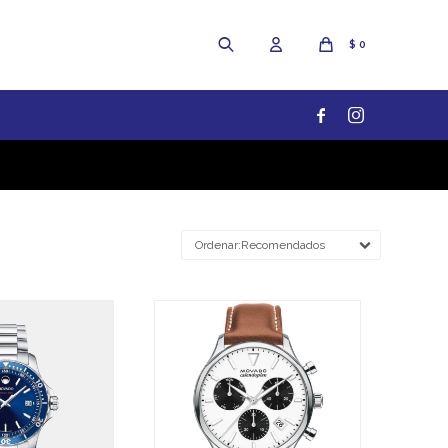
$
0


Recomendados