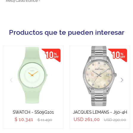
Reloj Casio Edifice -
Productos que te pueden interesar
SWATCH - SS09G101
JACQUES LEMANS - J50-4H
$
10.341
USD
261,00
$
11.490
USD
290,00