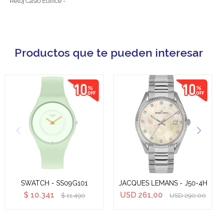
Reloj Casio Edifice -
Productos que te pueden interesar
SWATCH - SS09G101
JACQUES LEMANS - J50-4H
$
10.341
USD
261,00
$
11.490
USD
290,00