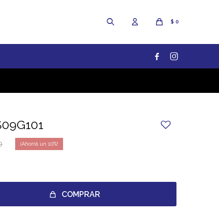
$
0


S09G101
0
10
COMPRAR