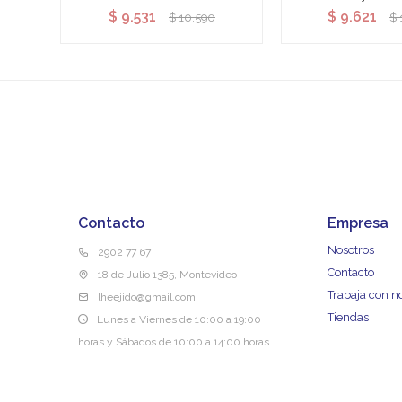
$
9.531
$
9.621
$
10.590
$
Contacto
Empresa
Nosotros
2902 77 67
Contacto
18 de Julio 1385, Montevideo
Trabaja con n
lheejido@gmail.com
Tiendas
Lunes a Viernes de 10:00 a 19:00
horas y Sábados de 10:00 a 14:00 horas