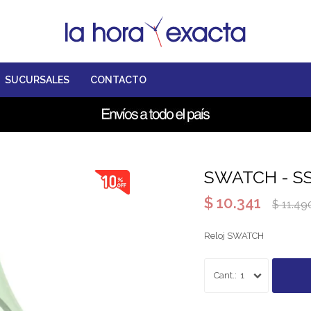
SUCURSALES
CONTACTO
SWATCH - S
$
10.341
$
11.49
Reloj SWATCH
1