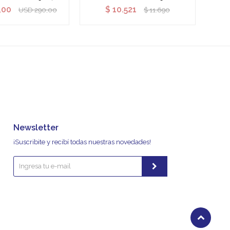
,00
$
10.521
USD
290,00
$
11.690
Newsletter
¡Suscribite y recibí todas nuestras novedades!