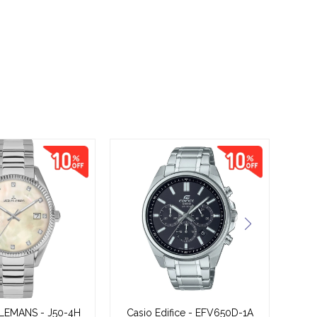
LEMANS - J50-4H
Casio Edifice - EFV650D-1A
Cas