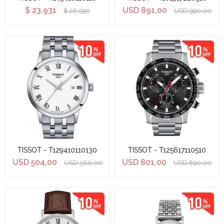
$
23.931
USD
891,00
$
26.590
USD
990,00
TISSOT - T129410110130
TISSOT - T125617110510
USD
504,00
USD
801,00
USD
560,00
USD
890,00