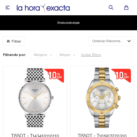

Recomendados
Quitar filtros
Filtrando por:
Relojería
Relojes
TISSOT - T143410110110
TISSOT - T101917220310