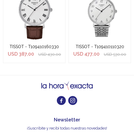
TISSOT - T109410160330
TISSOT - T109410110320
USD
387,00
USD
477,00
USD
430,00
USD
530,00


Newsletter
¡Suscribite y recibí todas nuestras novedades!