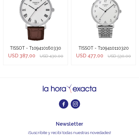
TISSOT - T109410160330
TISSOT - T109410110320
USD
387,00
USD
477,00
USD
430,00
USD
530,00


Newsletter
¡Suscribite y recibí todas nuestras novedades!