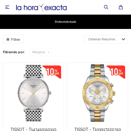

Recomendados
Filtrando por:
Relojería
TISSOT - T143410110110
TISSOT - T101917220310