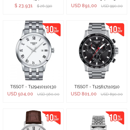
$
23.931
USD
891,00
$
26.590
USD
990,00
TISSOT - T129410110130
TISSOT - T125617110510
USD
504,00
USD
801,00
USD
560,00
USD
890,00