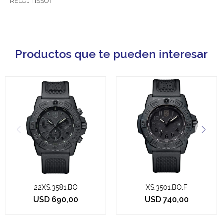
RELOJ TISSOT
Productos que te pueden interesar
22XS.3581.BO
XS.3501.BO.F
USD
690,00
USD
740,00