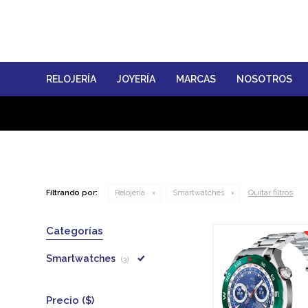
RELOJERÍA
JOYERÍA
MARCAS
NOSOTROS
Quitar filtros
Filtrando por:
Relojería
Smartwatches
Categorías
Smartwatches
(3)
Precio
($)