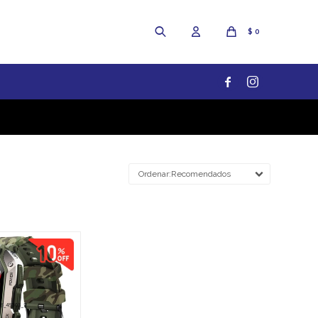
$
0


Recomendados