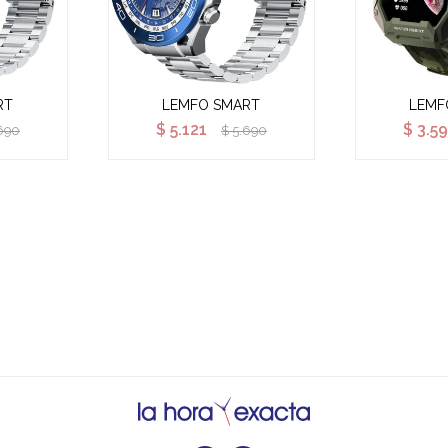
RT
LEMFO SMART
LEMF
$
5.121
$
3.59
690
$
5.690