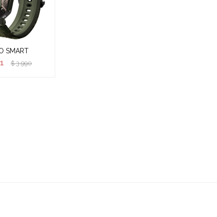
O SMART
1
$
3.990