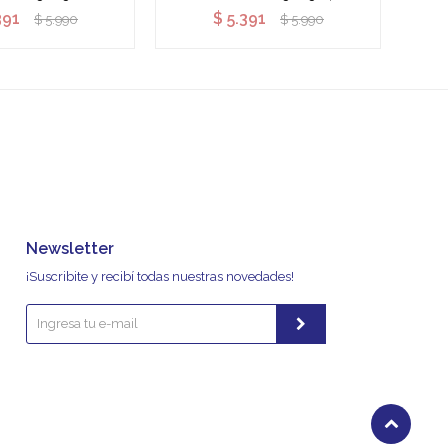
391
$
5.391
$
5.990
$
5.990
Newsletter
¡Suscribite y recibí todas nuestras novedades!