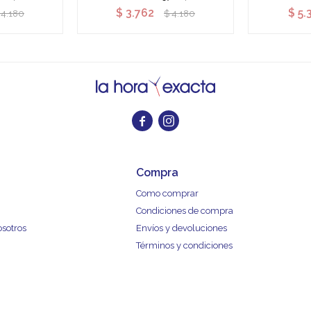
$
3.762
$
5.
4.180
$
4.180


Compra
Como comprar
Condiciones de compra
osotros
Envíos y devoluciones
Términos y condiciones