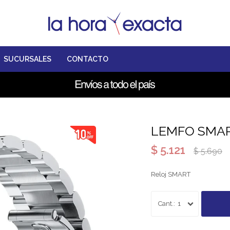
SUCURSALES
CONTACTO
LEMFO SMA
$
5.121
$
5.690
Reloj SMART
1