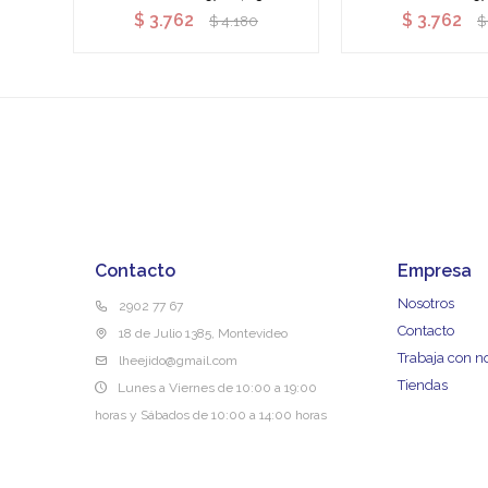
$
3.762
$
3.762
$
4.180
$
Contacto
Empresa
Nosotros
2902 77 67
Contacto
18 de Julio 1385, Montevideo
Trabaja con n
lheejido@gmail.com
Tiendas
Lunes a Viernes de 10:00 a 19:00
horas y Sábados de 10:00 a 14:00 horas