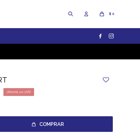
$
0


RT
10
COMPRAR