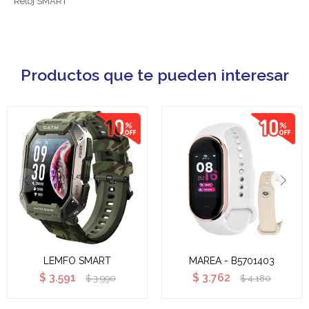
Reloj SMART
Productos que te pueden interesar
LEMFO SMART
MAREA - B5701403
$
3.591
$
3.762
$
3.990
$
4.180