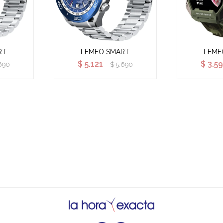
RT
LEMFO SMART
LEMF
$
5.121
$
3.59
690
$
5.690