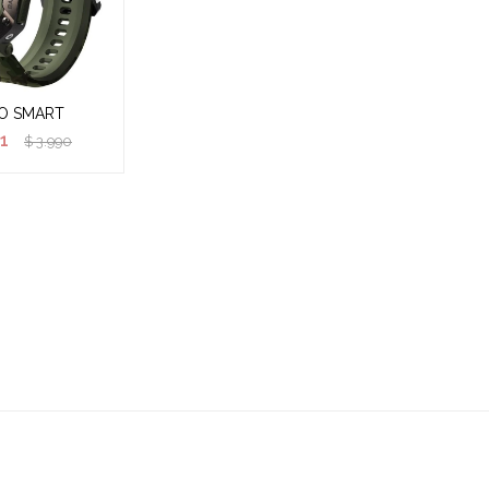
O SMART
1
$
3.990