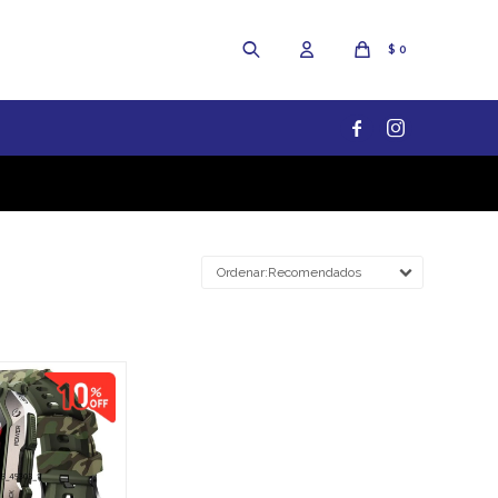
$
0


Recomendados