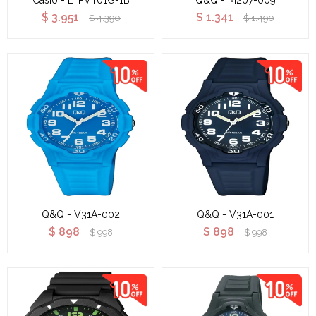
Casio - LTPVT01G-1B
Q&Q - M207-009
$
3.951
$
1.341
$
4.390
$
1.490
Q&Q - V31A-002
Q&Q - V31A-001
$
898
$
898
$
998
$
998