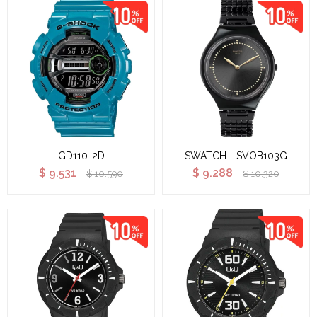
GD110-2D
SWATCH - SVOB103G
$
9.531
$
9.288
$
10.590
$
10.320