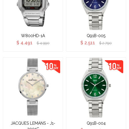
W800HD-1A
Q91B-005
$
4.491
$
2.511
$
4.990
$
2.790
JACQUES LEMANS - J1-
Q91B-004