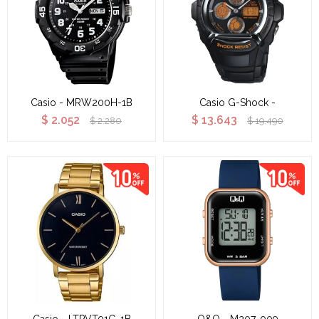
Casio - MRW200H-1B
Casio G-Shock -
$
2.052
$
13.643
$
2.280
$
19.490