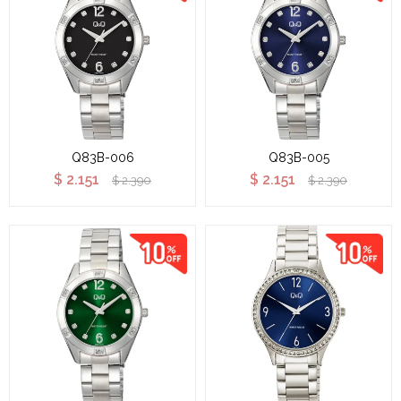
Q83B-006
Q83B-005
$
2.151
$
2.151
$
2.390
$
2.390