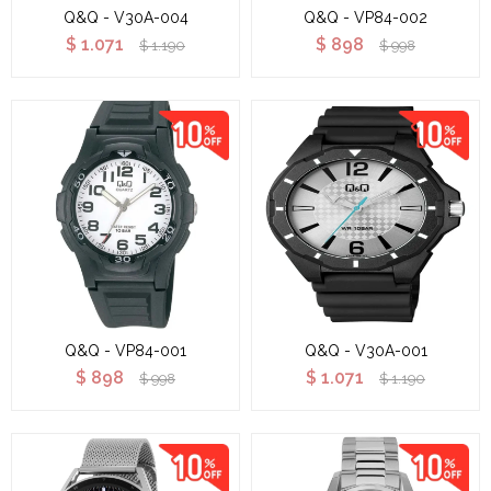
Q&Q - V30A-004
Q&Q - VP84-002
$
1.071
$
898
$
1.190
$
998
Q&Q - VP84-001
Q&Q - V30A-001
$
898
$
1.071
$
998
$
1.190