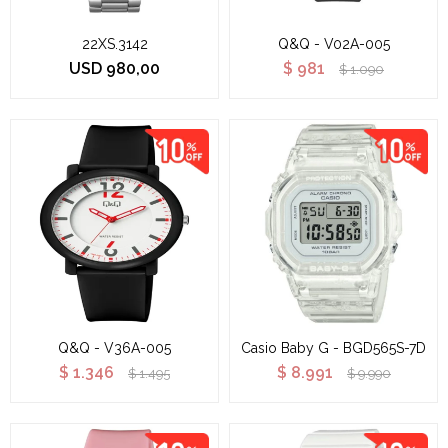
22XS.3142
Q&Q - V02A-005
USD
980,00
$
981
$
1.090
Q&Q - V36A-005
Casio Baby G - BGD565S-7D
$
1.346
$
8.991
$
1.495
$
9.990