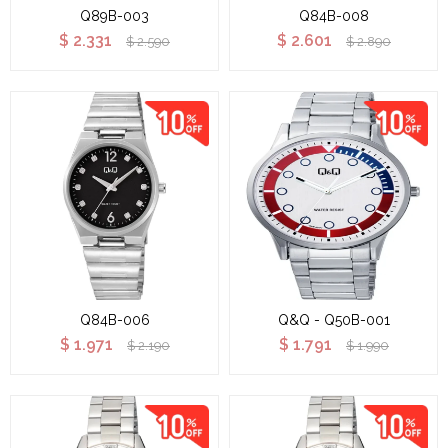
Q89B-003
Q84B-008
$
2.331
$
2.601
$
2.590
$
2.890
Q84B-006
Q&Q - Q50B-001
$
1.971
$
1.791
$
2.190
$
1.990