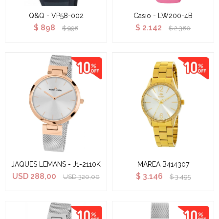
Q&Q - VP58-002
Casio - LW200-4B
$
898
$
2.142
$
998
$
2.380
JAQUES LEMANS - J1-2110K
MAREA B414307
USD
288,00
$
3.146
USD
320,00
$
3.495