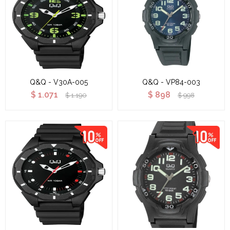
Q&Q - V30A-005
Q&Q - VP84-003
$
1.071
$
898
$
1.190
$
998