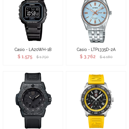
Casio - LA20WH-1B
Casio - LTP1335D-2A
$
1.575
$
3.762
$
1.750
$
4.180