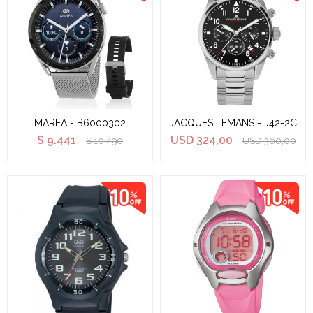
MAREA - B6000302
JACQUES LEMANS - J42-2C
$
9.441
USD
324,00
$
10.490
USD
360,00