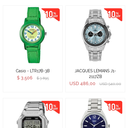
Casio - LTR17B-3B
JACQUES LEMANS J1-
2117ZB
$
3.506
$
3.895
USD
486,00
USD
540,00