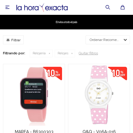

Recomendados
Quitar filtros
Filtrando por:
Relojería
Relojes
MAREA - B6300303
Q&Q - V06A-016