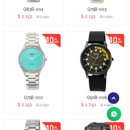
Q83B-004
Q75B-003
$
2.151
$
2.151
$
2.390
$
2.390
Q75B-002
Q50B-008
$
2.151
$
1.791
$
2.390
$
1.990