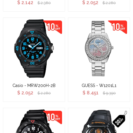
$
2.142
$
2.052
$
2.380
$
2.280
Casio - MRW200H-2B
GUESS - W1201L1
$
2.052
$
8.451
$
2.280
$
9.390