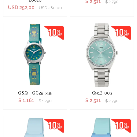
2001C
$
2.511
$
2.790
USD
252,00
USD
280,00
Q&Q - QC29-335
Q91B-003
$
1.161
$
2.511
$
1.290
$
2.790