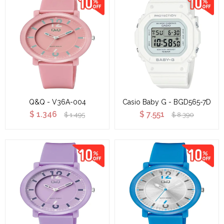
Q&Q - V36A-004
Casio Baby G - BGD565-7D
$
1.346
$
7.551
$
1.495
$
8.390