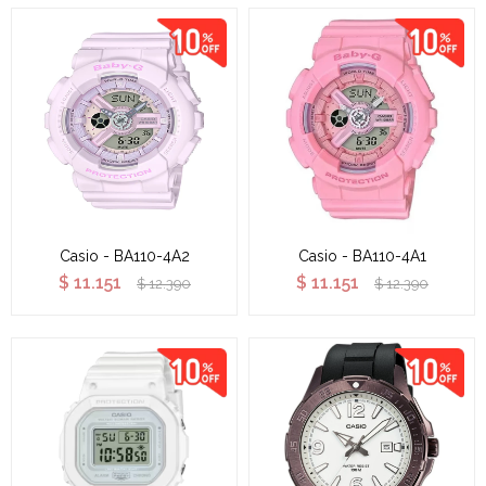
Casio - BA110-4A2
Casio - BA110-4A1
$
11.151
$
11.151
$
12.390
$
12.390