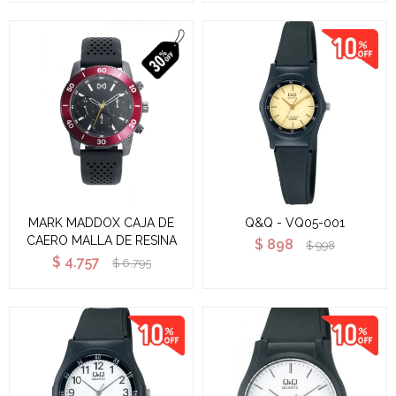
MARK MADDOX CAJA DE
Q&Q - VQ05-001
CAERO MALLA DE RESINA
$
898
$
998
$
4.757
$
6.795