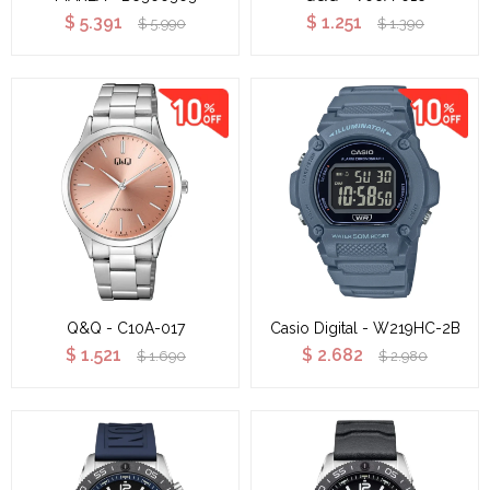
$
5.391
$
1.251
$
5.990
$
1.390
Q&Q - C10A-017
Casio Digital - W219HC-2B
$
1.521
$
2.682
$
1.690
$
2.980