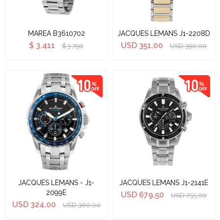
MAREA B3610702
JACQUES LEMANS J1-2208D
$
3.411
USD
351,00
$
3.790
USD
390,00
JACQUES LEMANS - J1-
JACQUES LEMANS J1-2141E
2099E
USD
679,50
USD
755,00
USD
324,00
USD
360,00