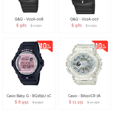
Q&Q - V02A-008
Q&Q - V02A-007
$
981
$
981
$
1.090
$
1.090
Casio Baby G - BG169U-1C
Casio - BA110CR-7A
$
8.991
$
11.151
$
9.990
$
12.390