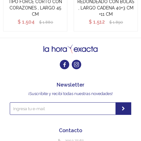
TIPO FORCE CORTO CON
REDONDEADO CON BOLAS
CORAZONES , LARGO 45
, LARGO CADENA 40+3 CM
CM
+11 CM
$
1.504
$
1.512
$
1.880
$
1.890


Newsletter
¡Suscribite y recibí todas nuestras novedades!
Contacto
2902 77 67