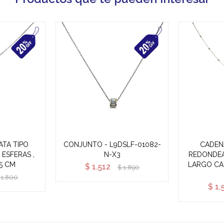
ATA TIPO
CONJUNTO - L9DSLF-01082-
CADEN
ESFERAS ,
N-X3
REDONDEA
5 CM
LARGO CAD
$
1.512
$
1.890
1.800
$
1.