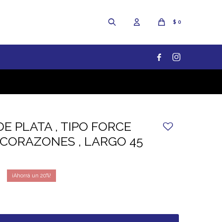
$
0


 PLATA , TIPO FORCE
CORAZONES , LARGO 45
20