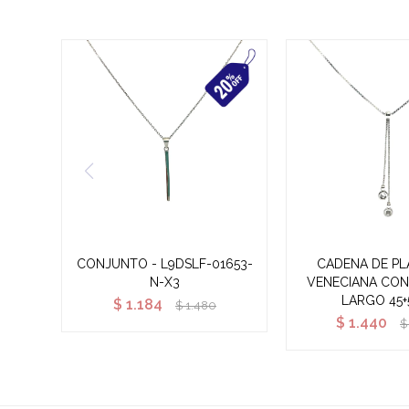
CONJUNTO - L9DSLF-01653-
CADENA DE PL
N-X3
VENECIANA CON 
LARGO 45+
$
1.184
$
1.480
$
1.440
$