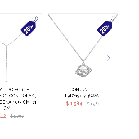
A TIPO FORCE
CONJUNTO -
CON
DO CON BOLAS ,
L9DY190513SWAB
ENA 40+3 CM +11
$
1.584
$
1.980
CM
512
$
1.890