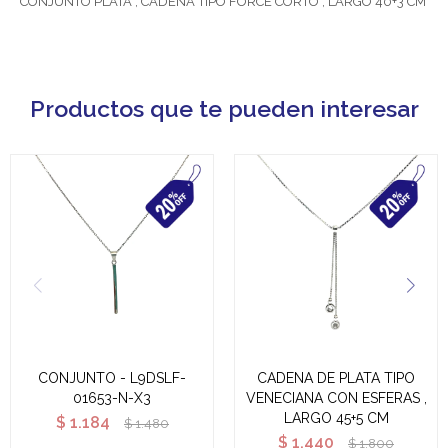
CONJUNTO PLATA , CADENA TIPO FORCE CORTO , LARGO 40+3 CM
Productos que te pueden interesar
CONJUNTO - L9DSLF-
CADENA DE PLATA TIPO
01653-N-X3
VENECIANA CON ESFERAS ,
LARGO 45+5 CM
$
1.184
$
1.480
$
1.440
$
1.800