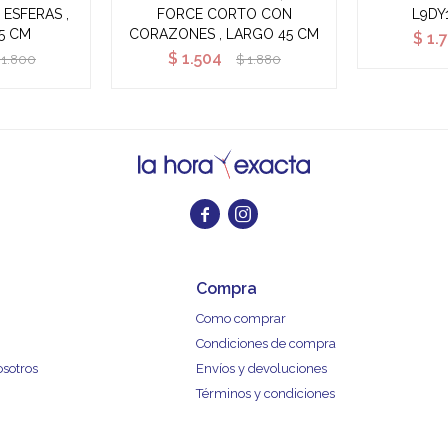
ESFERAS ,
FORCE CORTO CON
L9DY
5 CM
CORAZONES , LARGO 45 CM
$
1.
$
1.504
1.800
$
1.880


Compra
Como comprar
Condiciones de compra
osotros
Envíos y devoluciones
Términos y condiciones