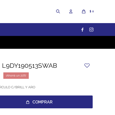
$
0


 L9DY190513SWAB
20
RCULO C/BRILL Y ARO
COMPRAR