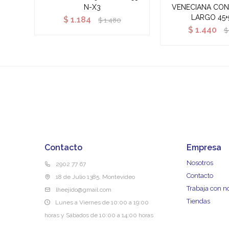
N-X3
VENECIANA CON 
LARGO 45+
$
1.184
$
1.480
$
1.440
$
Contacto
Empresa
Nosotros
2902 77 67
Contacto
18 de Julio 1385, Montevideo
Trabaja con n
lheejido@gmail.com
Tiendas
Lunes a Viernes de 10:00 a 19:00
horas y Sábados de 10:00 a 14:00 horas