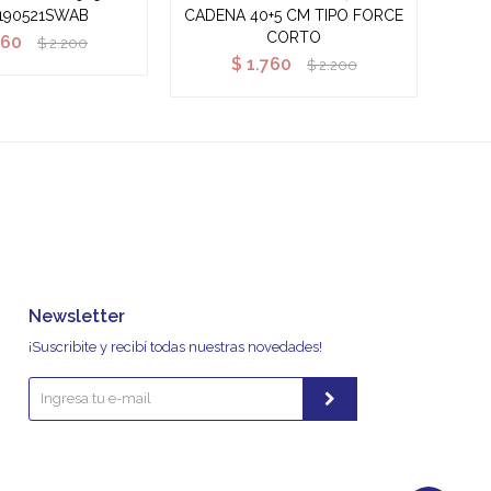
190521SWAB
CADENA 40+5 CM TIPO FORCE
CORTO
760
$
2.200
$
1.760
$
2.200
Newsletter
¡Suscribite y recibí todas nuestras novedades!