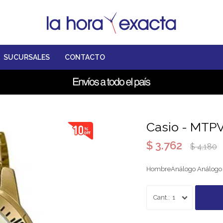
SUCURSALES
CONTACTO
Casio - MTP
$
3.762
$
4.180
HombreAnálogo Análogo
1