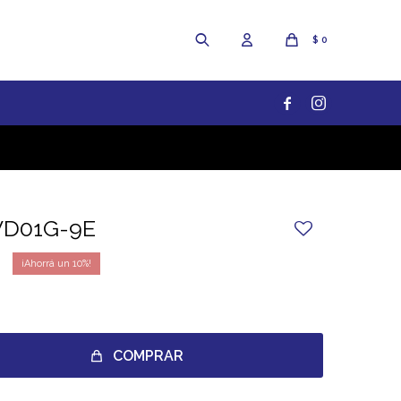
$
0


VD01G-9E
10
COMPRAR