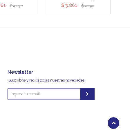
861
$
3.861
$
4.290
$
4.290
Newsletter
¡Suscribite y recibí todas nuestras novedades!