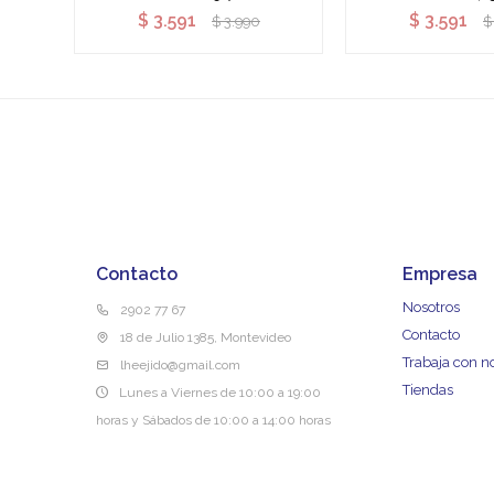
$
3.591
$
3.591
$
3.990
$
Contacto
Empresa
Nosotros
2902 77 67
Contacto
18 de Julio 1385, Montevideo
Trabaja con n
lheejido@gmail.com
Tiendas
Lunes a Viernes de 10:00 a 19:00
horas y Sábados de 10:00 a 14:00 horas