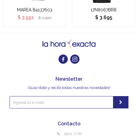
MAREA B4137603
17N8067BRB
$
3.591
$
3.695
$
3.990


Newsletter
¡Suscribite y recibí todas nuestras novedades!
Contacto
2902 77 67