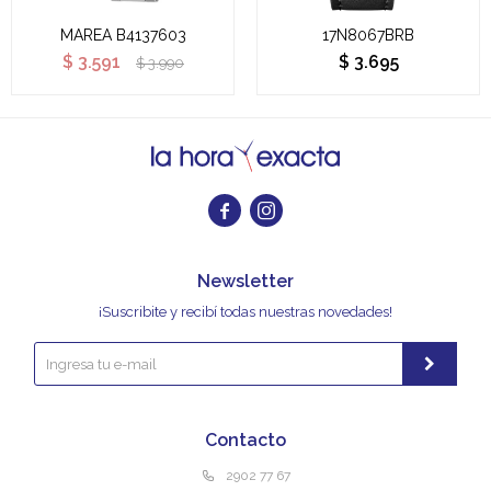
MAREA B4137603
17N8067BRB
$
3.591
$
3.695
$
3.990


Newsletter
¡Suscribite y recibí todas nuestras novedades!
Contacto
2902 77 67