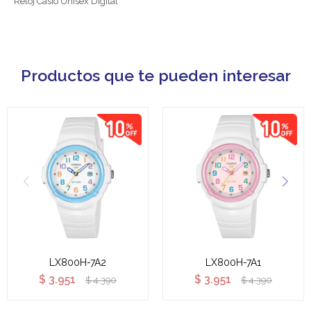
Reloj Casio Unisex Digital
Productos que te pueden interesar
LX800H-7A2
LX800H-7A1
$
3.951
$
3.951
$
4.390
$
4.390