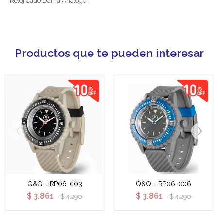
Reloj Casio Dama Análogo
Productos que te pueden interesar
Q&Q - RP06-003
Q&Q - RP06-006
$
3.861
$
3.861
$
4.290
$
4.290