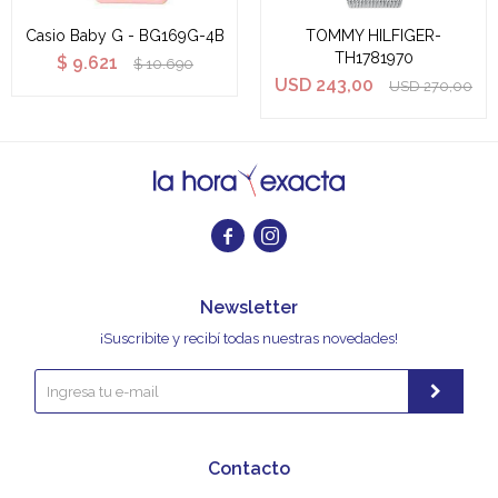
Casio Baby G - BG169G-4B
TOMMY HILFIGER-
TH1781970
$
9.621
$
10.690
USD
243,00
USD
270,00


Newsletter
¡Suscribite y recibí todas nuestras novedades!
Contacto