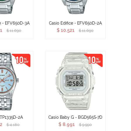
ce - EFV650D-3A
Casio Edifice - EFV650D-2A
21
$
10.521
$
11.690
$
11.690
LTP1335D-2A
Casio Baby G - BGD565S-7D
62
$
8.991
$
4.180
$
9.990