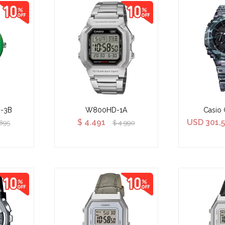
B-3B
W800HD-1A
Casio 
$
4.491
USD
301,
.895
$
4.990