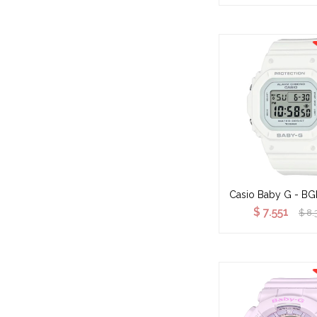
Casio Baby G - B
$
7.551
$
8.