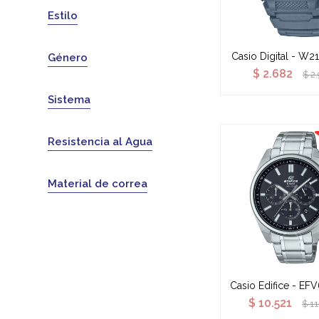
Estilo
Casio Digital - W
Género
$
2.682
$
2
Sistema
Resistencia al Agua
Material de correa
Casio Edifice - EF
$
10.521
$
1