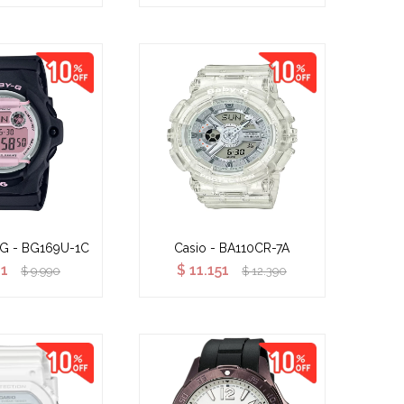
 G - BG169U-1C
Casio - BA110CR-7A
91
$
11.151
$
9.990
$
12.390