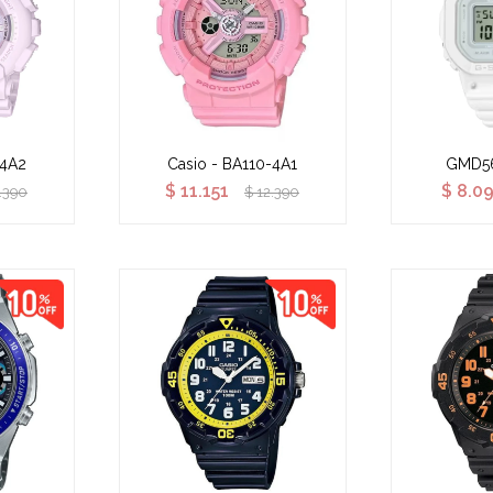
-4A2
Casio - BA110-4A1
GMD5
$
11.151
$
8.0
.390
$
12.390