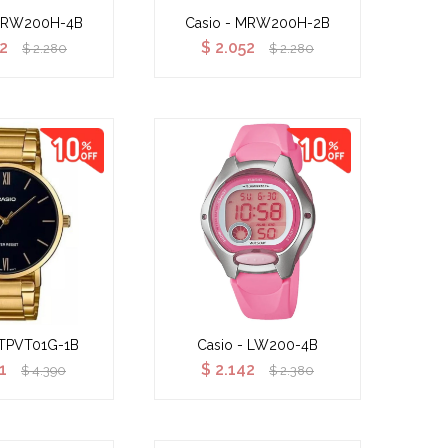
 MRW200H-4B
Casio - MRW200H-2B
2
$
2.052
$
2.280
$
2.280
LTPVT01G-1B
Casio - LW200-4B
1
$
2.142
$
4.390
$
2.380