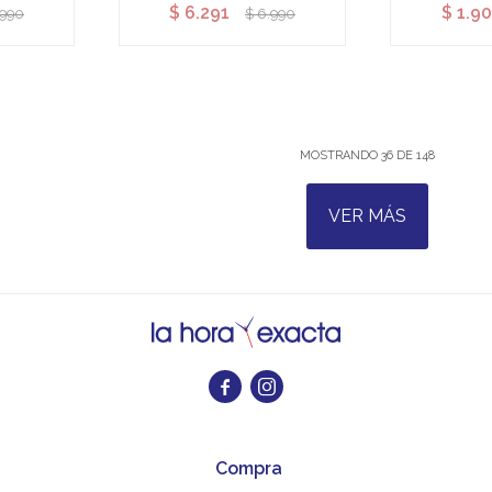
$
6.291
$
1.9
.990
$
6.990
MOSTRANDO
36
DE
148
VER MÁS


Compra