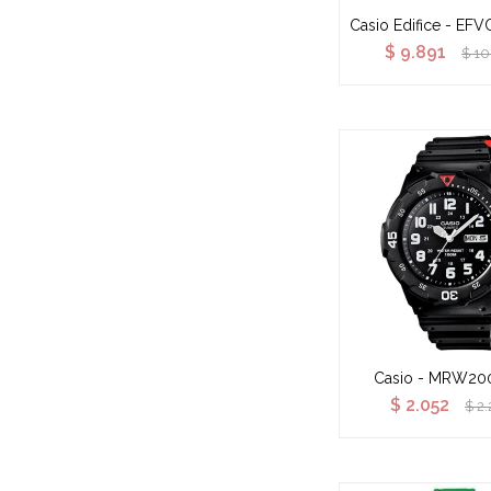
Casio Edifice - EF
$
9.891
$
10
Casio - MRW20
$
2.052
$
2