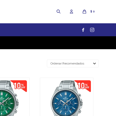
$
0


Recomendados