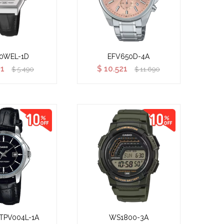
0WEL-1D
EFV650D-4A
41
$
10.521
$
5.490
$
11.690
LTPV004L-1A
WS1800-3A