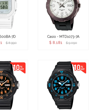
600BA-7D
Casio - MTD1073-7A
91
$
8.181
$
8.990
$
9.090