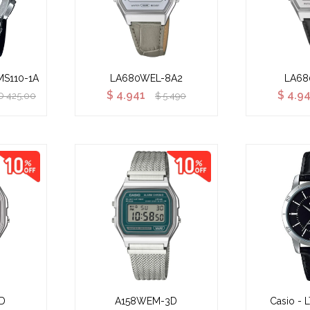
MS110-1A
LA680WEL-8A2
LA68
$
4.941
$
4.9
D
425,00
$
5.490
D
A158WEM-3D
Casio - 