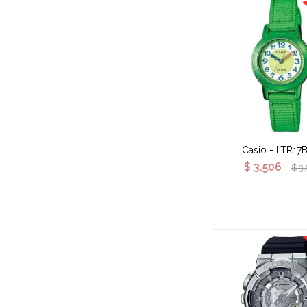
Casio - LTR17
$
3.506
$
3