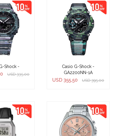
G-Shock -
Casio G-Shock -
GA2200NN-1A
50
USD
335,00
USD
355,50
USD
395,00