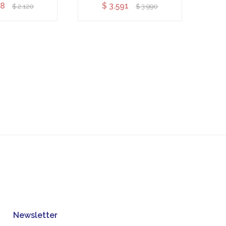
08
$
3.591
$
2.120
$
3.990
Newsletter