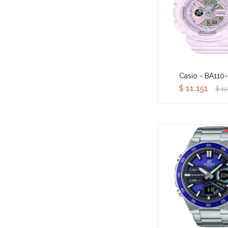
Casio - BA110
$
11.151
$
12