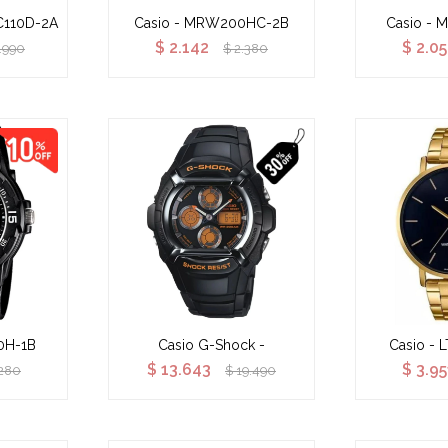
VC110D-2A
Casio - MRW200HC-2B
Casio -
$
2.142
$
2.05
.990
$
2.380
0H-1B
Casio G-Shock -
Casio - 
$
13.643
$
3.95
.280
$
19.490