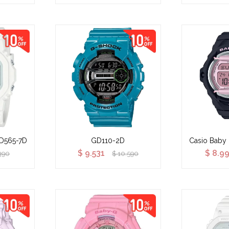
GD565-7D
GD110-2D
Casio Baby
$
9.531
$
8.9
390
$
10.590