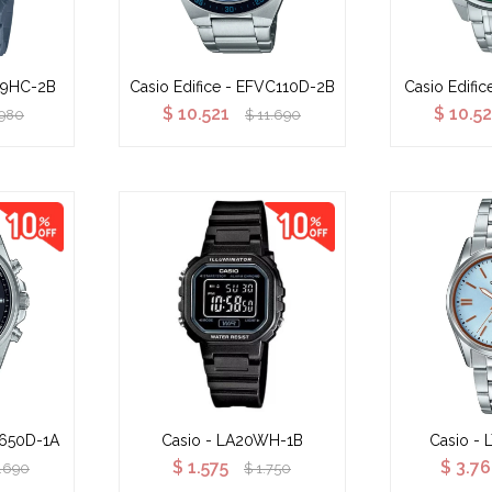
219HC-2B
Casio Edifice - EFVC110D-2B
Casio Edifi
$
10.521
$
10.5
.980
$
11.690
V650D-1A
Casio - LA20WH-1B
Casio - 
$
1.575
$
3.7
1.690
$
1.750