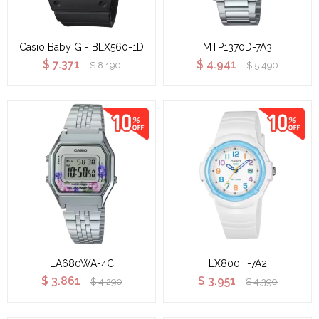
Casio Baby G - BLX560-1D
MTP1370D-7A3
$
7.371
$
4.941
$
8.190
$
5.490
LA680WA-4C
LX800H-7A2
$
3.861
$
3.951
$
4.290
$
4.390