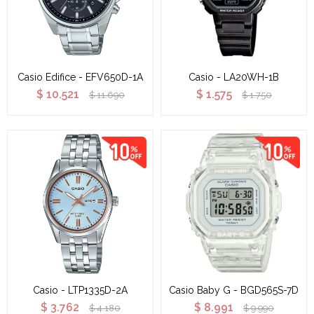
Casio Edifice - EFV650D-1A
Casio - LA20WH-1B
$
10.521
$
1.575
$
11.690
$
1.750
Casio - LTP1335D-2A
Casio Baby G - BGD565S-7D
$
3.762
$
8.991
$
4.180
$
9.990