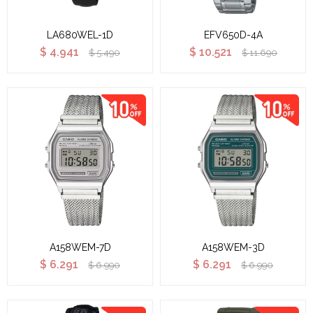
LA680WEL-1D
EFV650D-4A
$
4.941
$
10.521
$
5.490
$
11.690
A158WEM-7D
A158WEM-3D
$
6.291
$
6.291
$
6.990
$
6.990