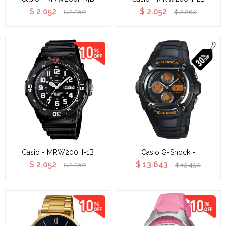
$
2.052
$
2.052
$
2.280
$
2.280
Casio - MRW200H-1B
Casio G-Shock -
$
2.052
$
13.643
$
2.280
$
19.490