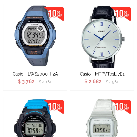
Casio - LWS2000H-2A
Casio - MTPVT01L-7B1
$
3.762
$
2.682
$
4.180
$
2.980