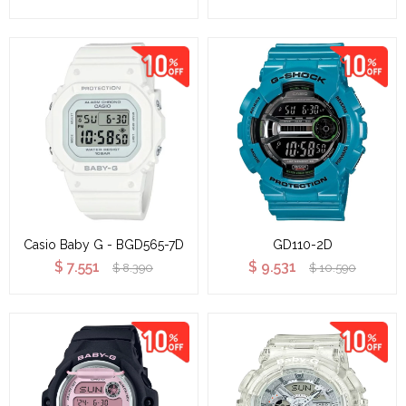
Casio Baby G - BGD565-7D
GD110-2D
$
7.551
$
9.531
$
8.390
$
10.590