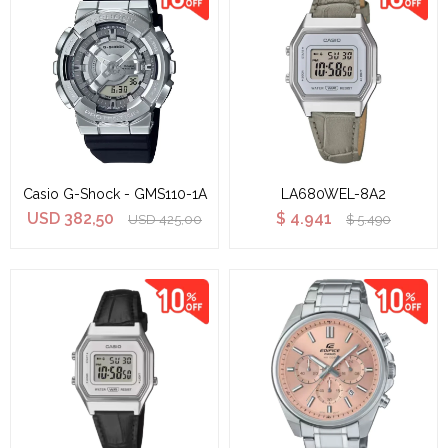
Casio G-Shock - GMS110-1A
LA680WEL-8A2
USD
382,50
$
4.941
USD
425,00
$
5.490