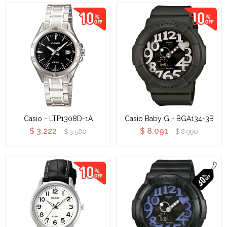
Casio - LTP1308D-1A
Casio Baby G - BGA134-3B
$
3.222
$
8.091
$
3.580
$
8.990