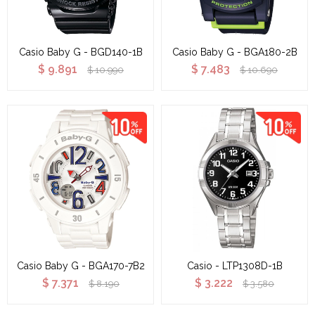
Casio Baby G - BGD140-1B
Casio Baby G - BGA180-2B
$
9.891
$
7.483
$
10.990
$
10.690
Casio Baby G - BGA170-7B2
Casio - LTP1308D-1B
$
7.371
$
3.222
$
8.190
$
3.580