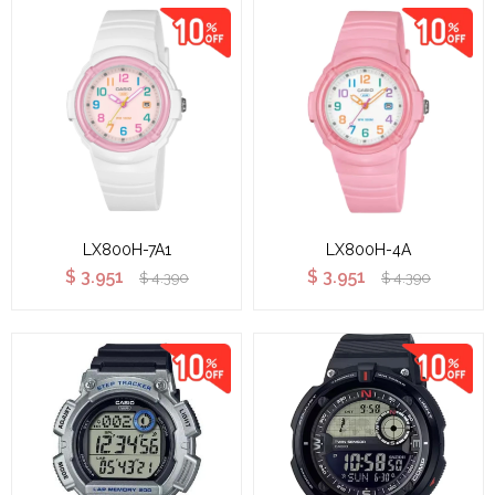
LX800H-7A1
LX800H-4A
$
3.951
$
3.951
$
4.390
$
4.390