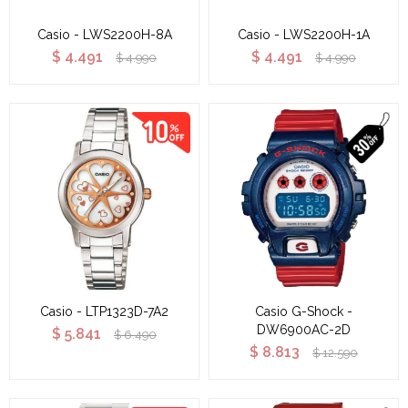
Casio - LWS2200H-8A
Casio - LWS2200H-1A
$
4.491
$
4.491
$
4.990
$
4.990
Casio - LTP1323D-7A2
Casio G-Shock -
DW6900AC-2D
$
5.841
$
6.490
$
8.813
$
12.590