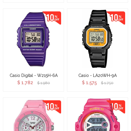
Casio Digital - W215H-6A
Casio - LA20WH-9A
$
1.782
$
1.575
$
1.980
$
1.750