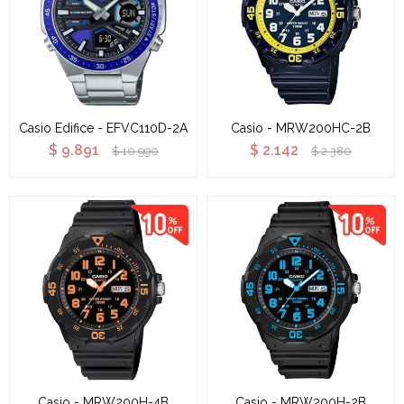
Casio Edifice - EFVC110D-2A
Casio - MRW200HC-2B
$
9.891
$
2.142
$
10.990
$
2.380
Casio - MRW200H-4B
Casio - MRW200H-2B