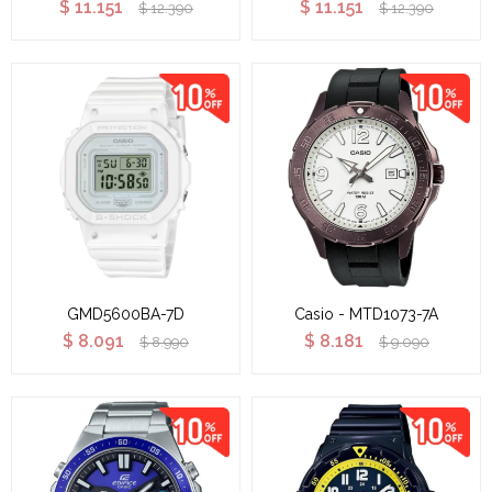
$
11.151
$
11.151
$
12.390
$
12.390
GMD5600BA-7D
Casio - MTD1073-7A
$
8.091
$
8.181
$
8.990
$
9.090