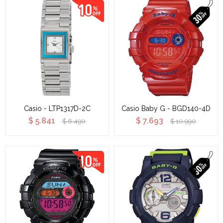
Casio - LTP1317D-2C
Casio Baby G - BGD140-4D
$
5.841
$
7.693
$
6.490
$
10.990