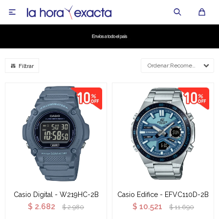

Recomendados
Casio Digital - W219HC-2B
Casio Edifice - EFVC110D-2B
$
2.682
$
10.521
$
2.980
$
11.690