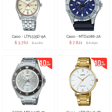
Casio - LTP1335D-9A
Casio - MTD1086-2A
$
3.762
$
7.821
$
4.180
$
8.690