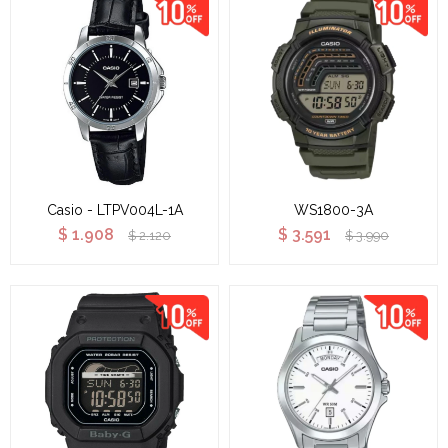
Casio - LTPV004L-1A
WS1800-3A
$
1.908
$
3.591
$
2.120
$
3.990