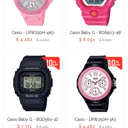
Casio - LRW250H-4A3
Casio Baby G - BG6903-4B
$
4.482
$
8.091
$
4.980
$
8.990
Casio Baby G - BGD560-1D
Casio - LRW250H-1A3
$
7.371
$
4.482
$
8.190
$
4.980