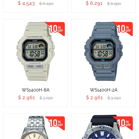
$
4.543
$
6.291
$
6.490
$
6.990
WS1400H-8A
WS1400H-2A
$
2.961
$
2.961
$
3.290
$
3.290