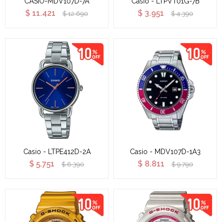
CASIO-MDV107D-7A
Casio - LTPVT01G-7B
$
11.421
$
3.951
$
12.690
$
4.390
Casio - LTPE412D-2A
Casio - MDV107D-1A3
$
5.751
$
8.811
$
6.390
$
9.790