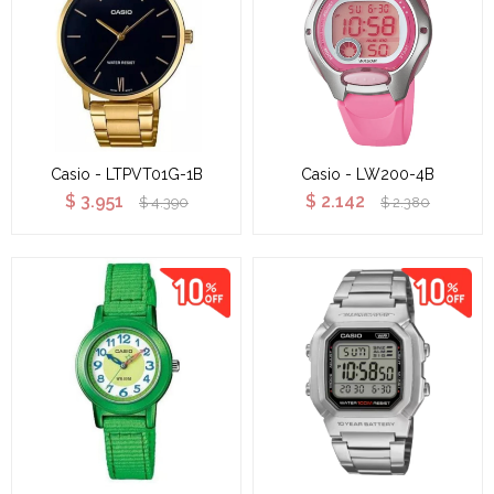
Casio - LTPVT01G-1B
Casio - LW200-4B
$
3.951
$
2.142
$
4.390
$
2.380