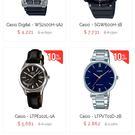
Casio Digital - WS2100H-1A2
Casio - SGW600H-1B
$
4.221
$
7.731
$
4.690
$
8.590
Casio - LTPE102L-1A
Casio - LTPVT01D-2B
$
5.661
$
2.862
$
6.290
$
3.180