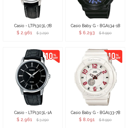
Casio - LTP1303L-7B
Casio Baby G - BGA134-1B
$
2.961
$
6.293
$
3.290
$
8.990
Casio - LTP1303L-1A
Casio Baby G - BGA133-7B
$
2.961
$
8.091
$
3.290
$
8.990