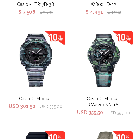
Casio - LTR17B-3B
W800HD-1A
$
3.506
$
4.491
$
3.895
$
4.990
Casio G-Shock -
Casio G-Shock -
GA2200NN-1A
USD
301,50
USD
335,00
USD
355,50
USD
395,00