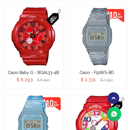
Casio Baby G - BGA133-4B
Casio - F91WS-8D
$
6.293
$
2.331
$
8.990
$
2.590