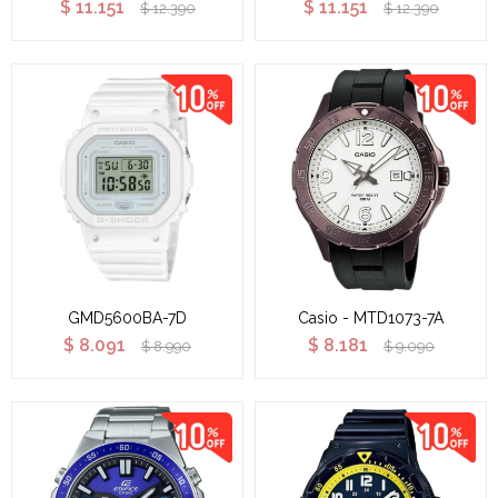
$
11.151
$
11.151
$
12.390
$
12.390
GMD5600BA-7D
Casio - MTD1073-7A
$
8.091
$
8.181
$
8.990
$
9.090