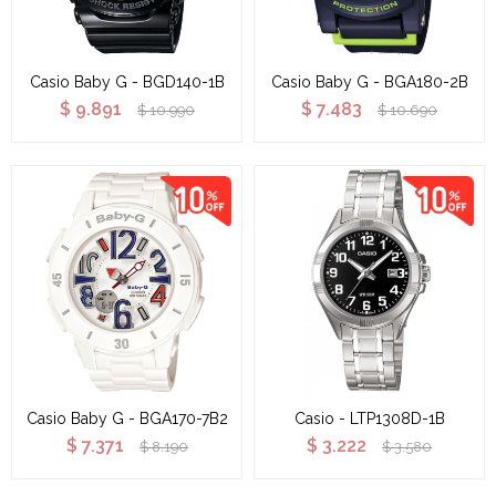
Casio Baby G - BGD140-1B
Casio Baby G - BGA180-2B
$
9.891
$
7.483
$
10.990
$
10.690
Casio Baby G - BGA170-7B2
Casio - LTP1308D-1B
$
7.371
$
3.222
$
8.190
$
3.580