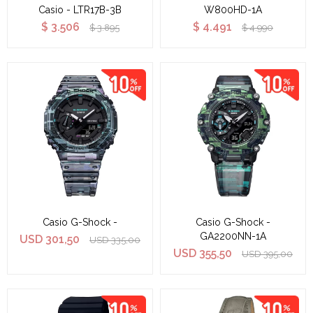
Casio - LTR17B-3B
W800HD-1A
$
3.506
$
4.491
$
3.895
$
4.990
Casio G-Shock -
Casio G-Shock -
GA2200NN-1A
USD
301,50
USD
335,00
USD
355,50
USD
395,00