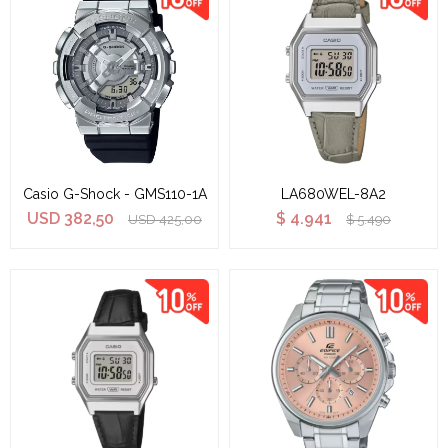
Casio G-Shock - GMS110-1A
LA680WEL-8A2
USD
382,50
$
4.941
USD
425,00
$
5.490