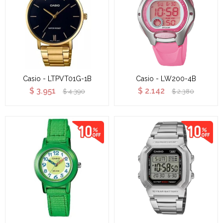
Casio - LTPVT01G-1B
Casio - LW200-4B
$
3.951
$
2.142
$
4.390
$
2.380