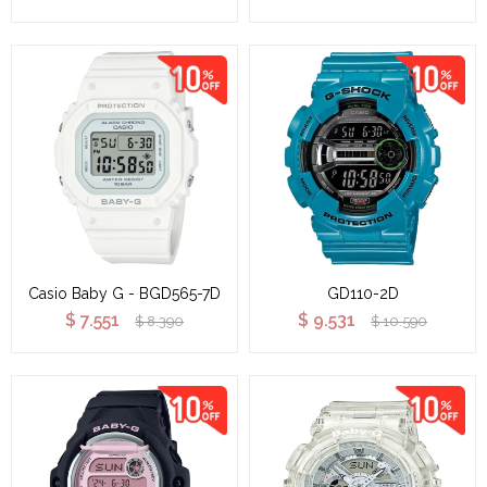
Casio Baby G - BGD565-7D
GD110-2D
$
7.551
$
9.531
$
8.390
$
10.590