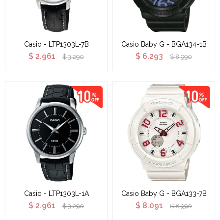
Casio - LTP1303L-7B
Casio Baby G - BGA134-1B
$
2.961
$
6.293
$
3.290
$
8.990
Casio - LTP1303L-1A
Casio Baby G - BGA133-7B
$
2.961
$
8.091
$
3.290
$
8.990