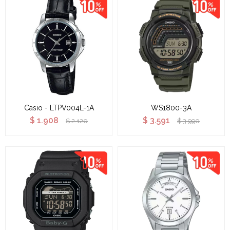
Casio - LTPV004L-1A
WS1800-3A
$
1.908
$
3.591
$
2.120
$
3.990