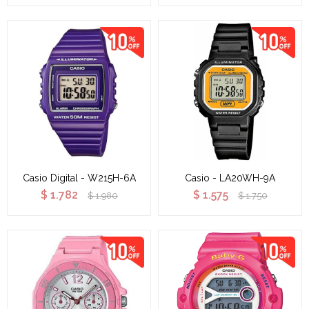
Casio Digital - W215H-6A
Casio - LA20WH-9A
$
1.782
$
1.575
$
1.980
$
1.750