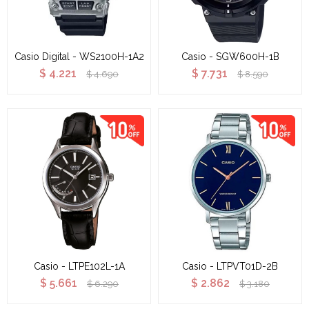
Casio Digital - WS2100H-1A2
Casio - SGW600H-1B
$
4.221
$
7.731
$
4.690
$
8.590
Casio - LTPE102L-1A
Casio - LTPVT01D-2B
$
5.661
$
2.862
$
6.290
$
3.180