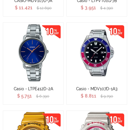
CASIO-MDV107D-7A
Casio - LTPVT01G-7B
$
11.421
$
3.951
$
12.690
$
4.390
Casio - LTPE412D-2A
Casio - MDV107D-1A3
$
5.751
$
8.811
$
6.390
$
9.790