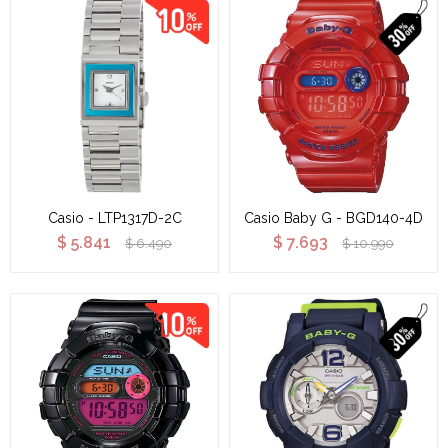
Casio - LTP1317D-2C
Casio Baby G - BGD140-4D
$
5.841
$
7.693
$
6.490
$
10.990