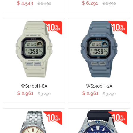
$
4.543
$
6.291
$
6.490
$
6.990
WS1400H-8A
WS1400H-2A
$
2.961
$
2.961
$
3.290
$
3.290