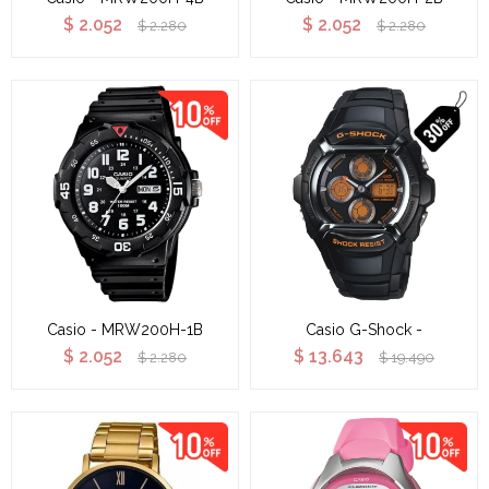
$
2.052
$
2.052
$
2.280
$
2.280
Casio - MRW200H-1B
Casio G-Shock -
$
2.052
$
13.643
$
2.280
$
19.490