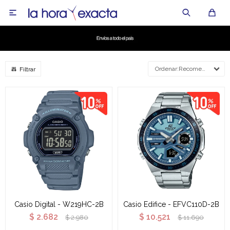

Recomendados
Casio Digital - W219HC-2B
Casio Edifice - EFVC110D-2B
$
2.682
$
10.521
$
2.980
$
11.690