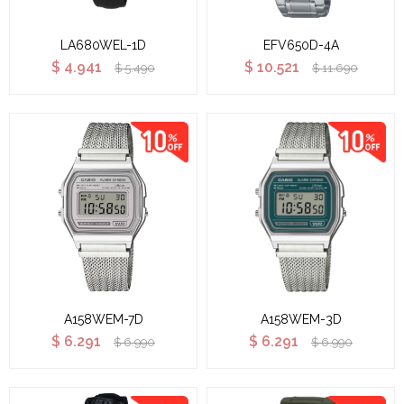
LA680WEL-1D
EFV650D-4A
$
4.941
$
10.521
$
5.490
$
11.690
A158WEM-7D
A158WEM-3D
$
6.291
$
6.291
$
6.990
$
6.990