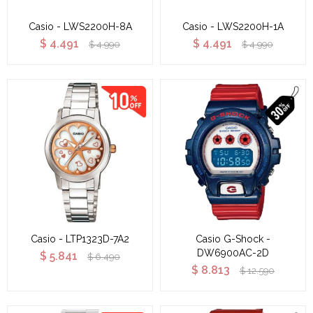
Casio - LWS2200H-8A
Casio - LWS2200H-1A
$
4.491
$
4.491
$
4.990
$
4.990
Casio - LTP1323D-7A2
Casio G-Shock -
DW6900AC-2D
$
5.841
$
6.490
$
8.813
$
12.590