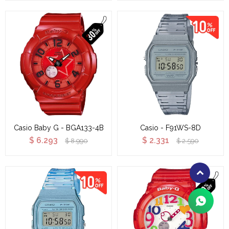
Casio Baby G - BGA133-4B
Casio - F91WS-8D
$
6.293
$
2.331
$
8.990
$
2.590