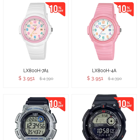
LX800H-7A1
LX800H-4A
$
3.951
$
3.951
$
4.390
$
4.390