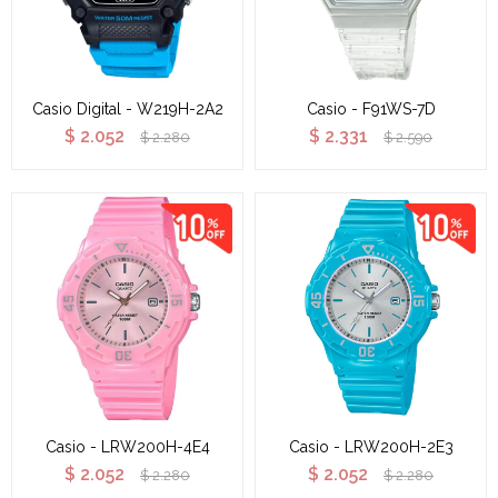
Casio Digital - W219H-2A2
Casio - F91WS-7D
$
2.052
$
2.331
$
2.280
$
2.590
Casio - LRW200H-4E4
Casio - LRW200H-2E3
$
2.052
$
2.052
$
2.280
$
2.280