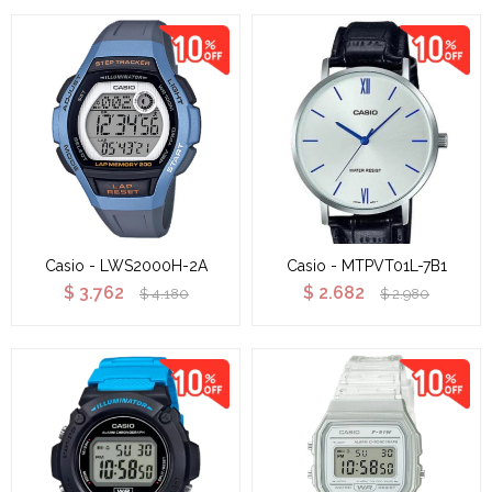
Casio - LWS2000H-2A
Casio - MTPVT01L-7B1
$
3.762
$
2.682
$
4.180
$
2.980