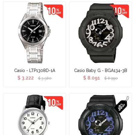
Casio - LTP1308D-1A
Casio Baby G - BGA134-3B
$
3.222
$
8.091
$
3.580
$
8.990