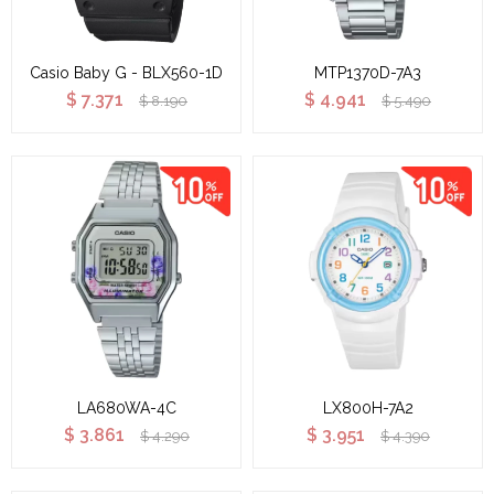
Casio Baby G - BLX560-1D
MTP1370D-7A3
$
7.371
$
4.941
$
8.190
$
5.490
LA680WA-4C
LX800H-7A2
$
3.861
$
3.951
$
4.290
$
4.390