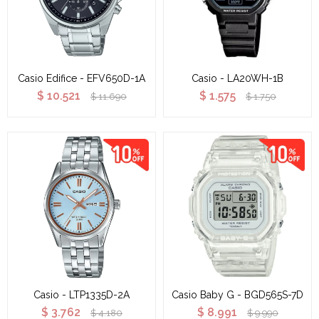
Casio Edifice - EFV650D-1A
Casio - LA20WH-1B
$
10.521
$
1.575
$
11.690
$
1.750
Casio - LTP1335D-2A
Casio Baby G - BGD565S-7D
$
3.762
$
8.991
$
4.180
$
9.990