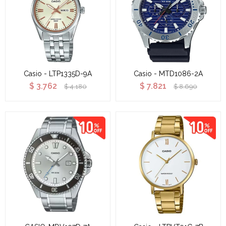
Casio - LTP1335D-9A
Casio - MTD1086-2A
$
3.762
$
7.821
$
4.180
$
8.690