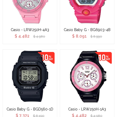
Casio - LRW250H-4A3
Casio Baby G - BG6903-4B
$
4.482
$
8.091
$
4.980
$
8.990
Casio Baby G - BGD560-1D
Casio - LRW250H-1A3
$
7.371
$
4.482
$
8.190
$
4.980