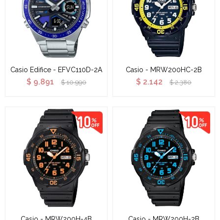
Casio Edifice - EFVC110D-2A
Casio - MRW200HC-2B
$
9.891
$
2.142
$
10.990
$
2.380
Casio - MRW200H-4B
Casio - MRW200H-2B