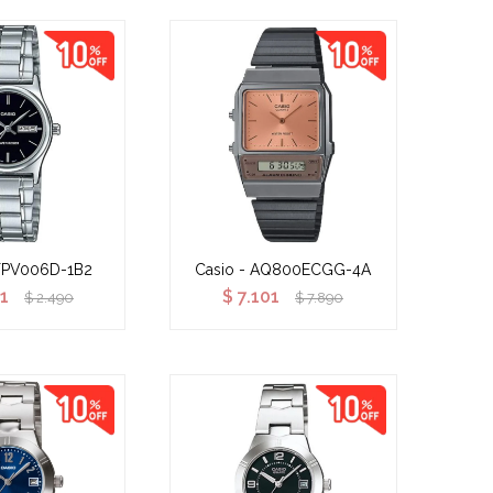
LTPV006D-1B2
Casio - AQ800ECGG-4A
1
$
7.101
$
2.490
$
7.890