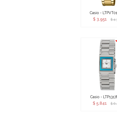
Casio - LTPVT0
$
3.951
$
4.
Casio - LTP131
$
5.841
$
6