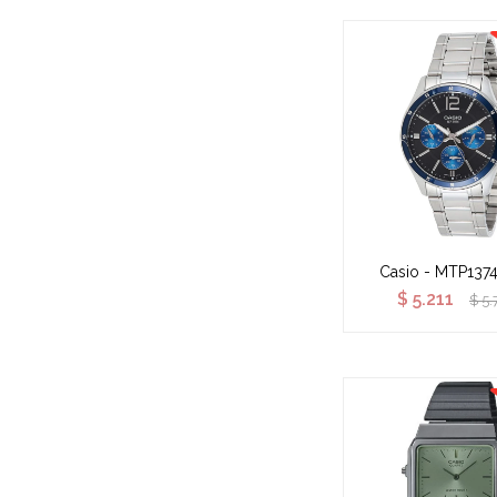
Casio - MTP137
$
5.211
$
5.