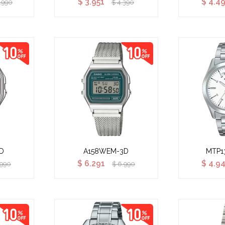
$
3.951
$
4.4
.990
$
4.390
D
A158WEM-3D
MTP1
$
6.291
$
4.9
.990
$
6.990