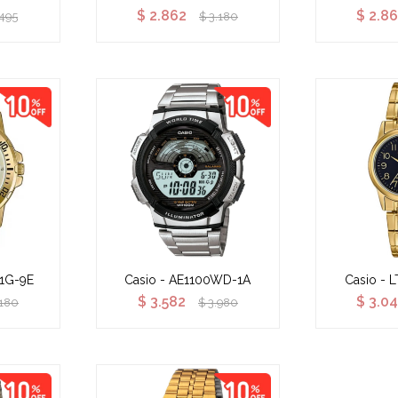
$
2.862
$
2.8
.495
$
3.180
1G-9E
Casio - AE1100WD-1A
Casio - 
$
3.582
$
3.0
.180
$
3.980