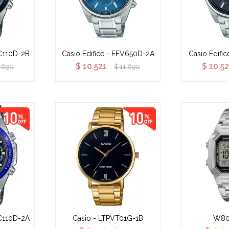
VC110D-2B
Casio Edifice - EFV650D-2A
Casio Edifi
$
10.521
$
10.5
1.690
$
11.690
VC110D-2A
Casio - LTPVT01G-1B
W80