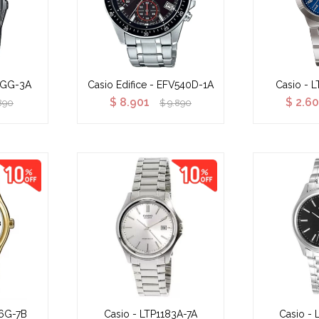
CGG-3A
Casio Edifice - EFV540D-1A
Casio - 
$
8.901
$
2.6
890
$
9.890
6G-7B
Casio - LTP1183A-7A
Casio - 