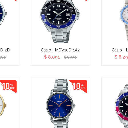
1D-2B
Casio - MDV10D-1A2
Casio - 
$
8.091
$
6.29
.180
$
8.990