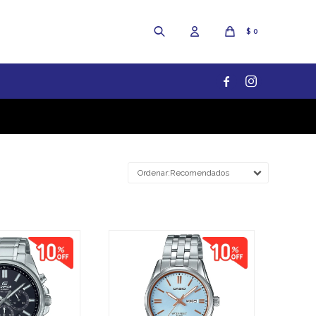
$
0


Recomendados