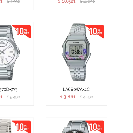
91
$
10.521
$
4.990
$
11.690
370D-7A3
LA680WA-4C
41
$
3.861
$
5.490
$
4.290