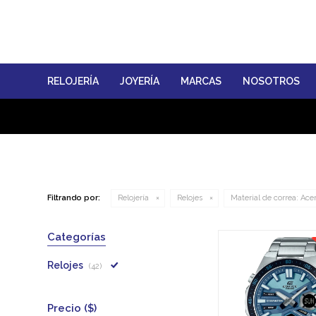
RELOJERÍA
JOYERÍA
MARCAS
NOSOTROS
Filtrando por:
Relojería
Relojes
Material de correa:
Ace
Categorías
Relojes
(42)
Precio
($)