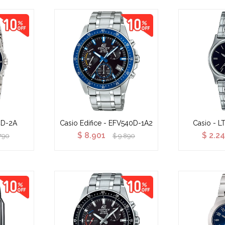
4D-2A
Casio Edifice - EFV540D-1A2
Casio - 
$
8.901
$
2.24
790
$
9.890