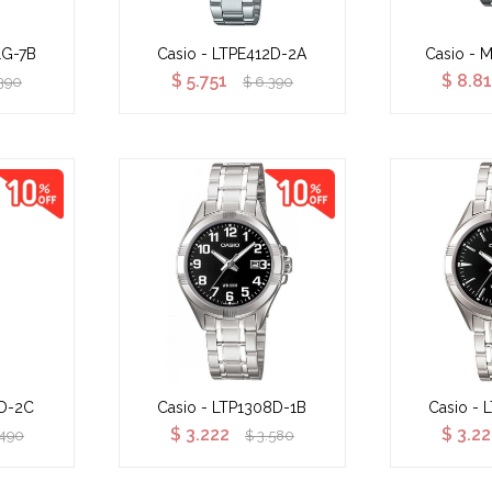
1G-7B
Casio - LTPE412D-2A
Casio - 
$
5.751
$
8.8
390
$
6.390
7D-2C
Casio - LTP1308D-1B
Casio - 
$
3.222
$
3.22
.490
$
3.580