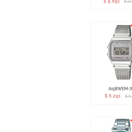
$
9.891
$
10
A158WEM-7
$
6.291
$
6