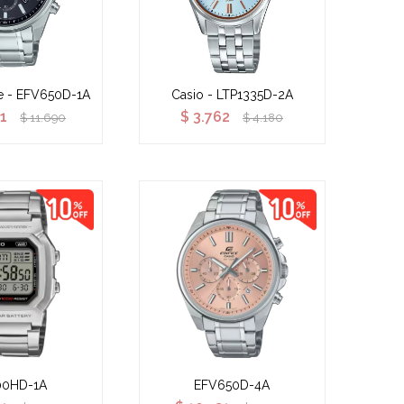
ce - EFV650D-1A
Casio - LTP1335D-2A
21
$
3.762
$
11.690
$
4.180
0HD-1A
EFV650D-4A