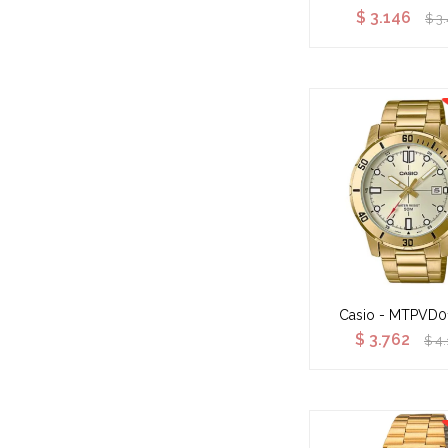
$
3.146
$
3
Casio - MTPVD0
$
3.762
$
4