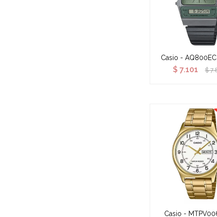
Casio - AQ800E
$
7.101
$
7.
Casio - MTPV00