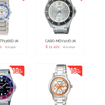
LTP1366D-7A
CASIO-MDV107D-7A
1
$
11.421
$
6.990
$
12.690