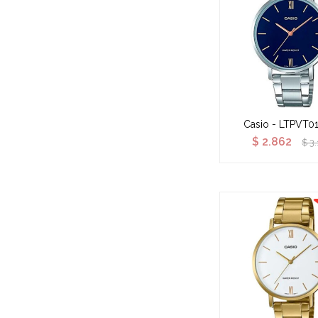
Casio - LTPVT0
$
2.862
$
3