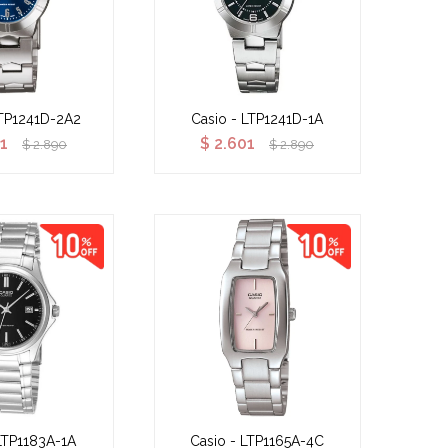
LTP1241D-2A2
Casio - LTP1241D-1A
01
$
2.601
$
2.890
$
2.890
LTP1183A-1A
Casio - LTP1165A-4C