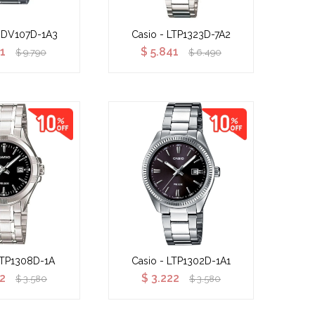
MDV107D-1A3
Casio - LTP1323D-7A2
11
$
5.841
$
9.790
$
6.490
LTP1308D-1A
Casio - LTP1302D-1A1
2
$
3.222
$
3.580
$
3.580