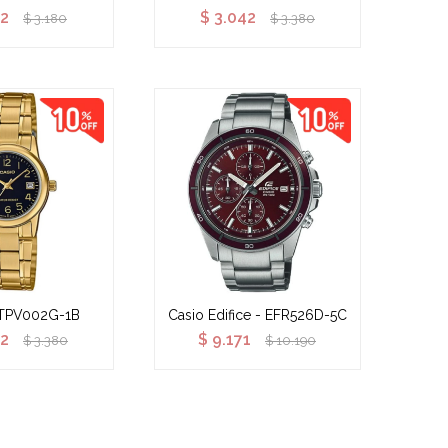
62
$
3.042
$
3.180
$
3.380
LTPV002G-1B
Casio Edifice - EFR526D-5C
42
$
9.171
$
3.380
$
10.190