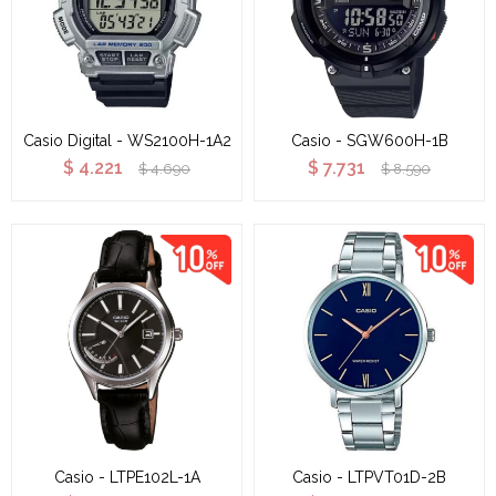
Casio Digital - WS2100H-1A2
Casio - SGW600H-1B
$
4.221
$
7.731
$
4.690
$
8.590
Casio - LTPE102L-1A
Casio - LTPVT01D-2B