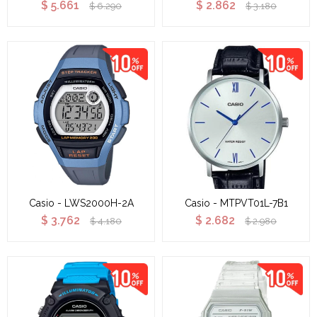
$
5.661
$
2.862
$
6.290
$
3.180
Casio - LWS2000H-2A
Casio - MTPVT01L-7B1
$
3.762
$
2.682
$
4.180
$
2.980