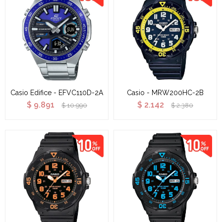
Casio Edifice - EFVC110D-2A
Casio - MRW200HC-2B
$
9.891
$
2.142
$
10.990
$
2.380