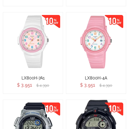
LX800H-7A1
LX800H-4A
$
3.951
$
3.951
$
4.390
$
4.390