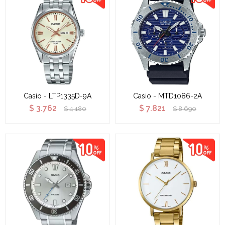
Casio - LTP1335D-9A
Casio - MTD1086-2A
$
3.762
$
7.821
$
4.180
$
8.690