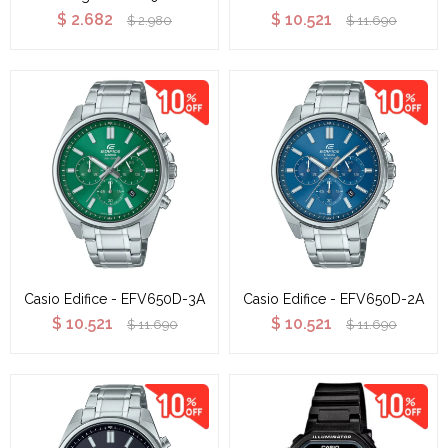
$
2.682
$
10.521
$
2.980
$
11.690
Casio Edifice - EFV650D-3A
Casio Edifice - EFV650D-2A
$
10.521
$
10.521
$
11.690
$
11.690