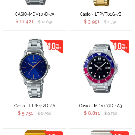
CASIO-MDV107D-7A
Casio - LTPVT01G-7B
$
11.421
$
3.951
$
12.690
$
4.390
Casio - LTPE412D-2A
Casio - MDV107D-1A3
$
5.751
$
8.811
$
6.390
$
9.790