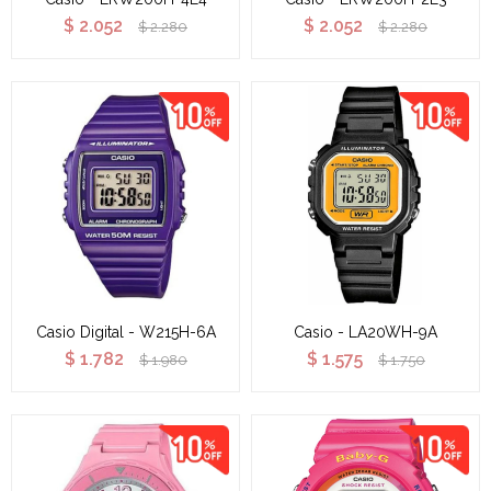
$
2.052
$
2.052
$
2.280
$
2.280
Casio Digital - W215H-6A
Casio - LA20WH-9A
$
1.782
$
1.575
$
1.980
$
1.750