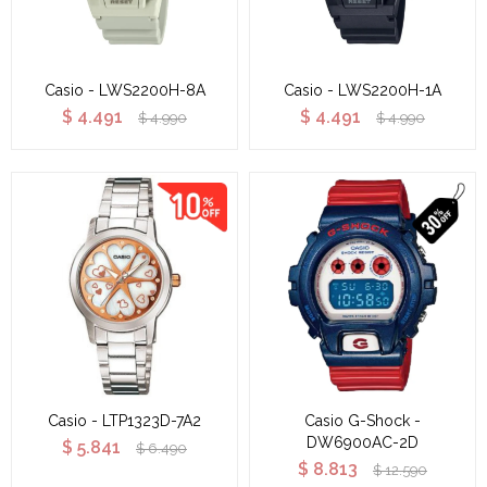
Casio - LWS2200H-8A
Casio - LWS2200H-1A
$
4.491
$
4.491
$
4.990
$
4.990
Casio - LTP1323D-7A2
Casio G-Shock -
DW6900AC-2D
$
5.841
$
6.490
$
8.813
$
12.590