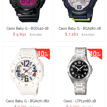
Casio Baby G - BGD140-1B
Casio Baby G - BGA180-2B
$
9.891
$
7.483
$
10.990
$
10.690
Casio Baby G - BGA170-7B2
Casio - LTP1308D-1B
$
7.371
$
3.222