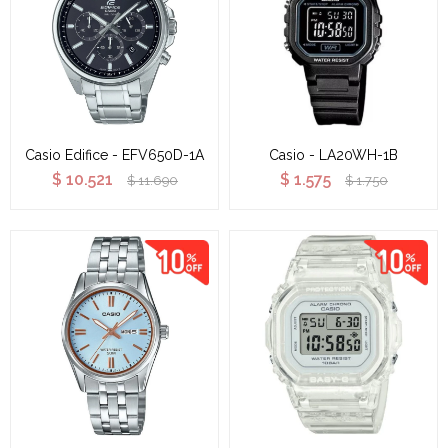
Casio Edifice - EFV650D-1A
Casio - LA20WH-1B
$
10.521
$
1.575
$
11.690
$
1.750