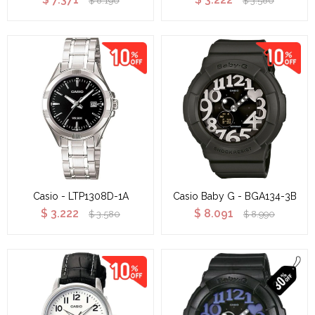
$
8.190
$
3.580
Casio - LTP1308D-1A
Casio Baby G - BGA134-3B
$
3.222
$
8.091
$
3.580
$
8.990