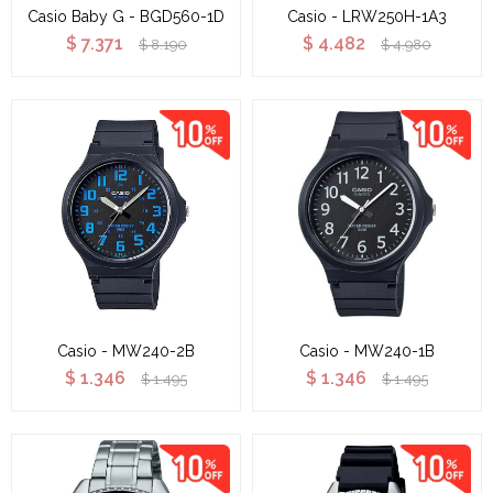
Casio Baby G - BGD560-1D
Casio - LRW250H-1A3
$
7.371
$
4.482
$
8.190
$
4.980
Casio - MW240-2B
Casio - MW240-1B
$
1.346
$
1.346
$
1.495
$
1.495