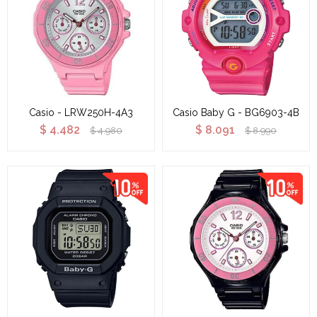
Casio - LRW250H-4A3
Casio Baby G - BG6903-4B
$
4.482
$
8.091
$
4.980
$
8.990