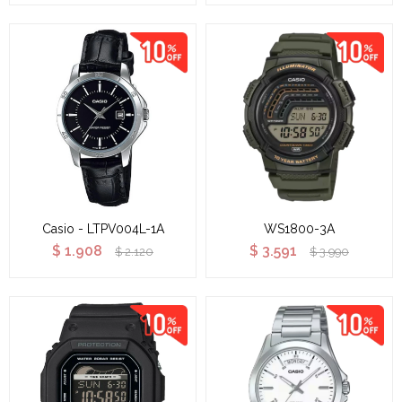
Casio - LTPV004L-1A
WS1800-3A
$
1.908
$
3.591
$
2.120
$
3.990