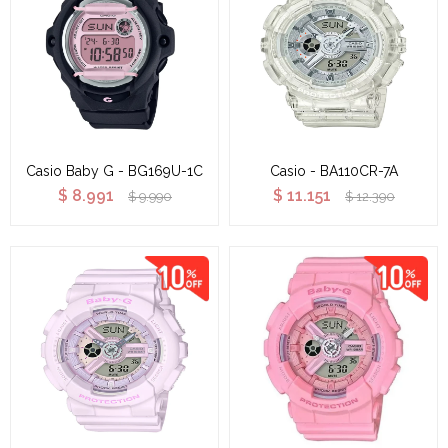
Casio Baby G - BG169U-1C
Casio - BA110CR-7A
$
8.991
$
11.151
$
9.990
$
12.390