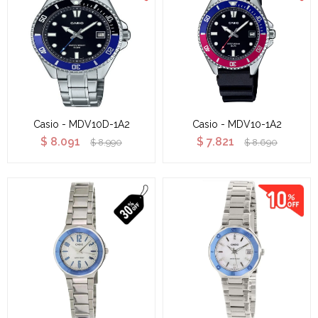
Casio - MDV10D-1A2
Casio - MDV10-1A2
$
8.091
$
7.821
$
8.990
$
8.690