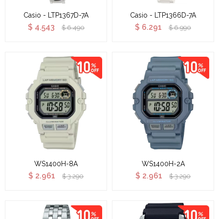
Casio - LTP1367D-7A
Casio - LTP1366D-7A
$
4.543
$
6.291
$
6.490
$
6.990
WS1400H-8A
WS1400H-2A
$
2.961
$
2.961
$
3.290
$
3.290