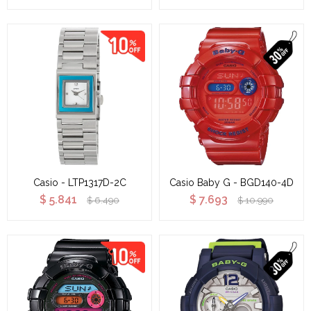
Casio - LTP1317D-2C
Casio Baby G - BGD140-4D
$
5.841
$
7.693
$
6.490
$
10.990