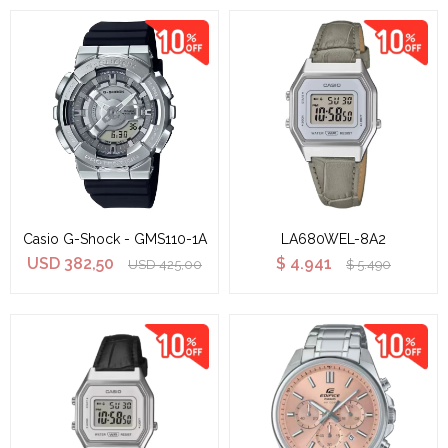
Casio G-Shock - GMS110-1A
LA680WEL-8A2
USD
382,50
$
4.941
USD
425,00
$
5.490