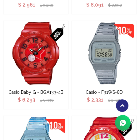
$
2.961
$
8.091
$
3.290
$
8.990
Casio Baby G - BGA133-4B
Casio - F91WS-8D
$
6.293
$
2.331
$
8.990
$
2.590