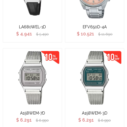
LA680WEL-1D
EFV650D-4A
$
4.941
$
10.521
$
5.490
$
11.690
A158WEM-7D
A158WEM-3D
$
6.291
$
6.291
$
6.990
$
6.990