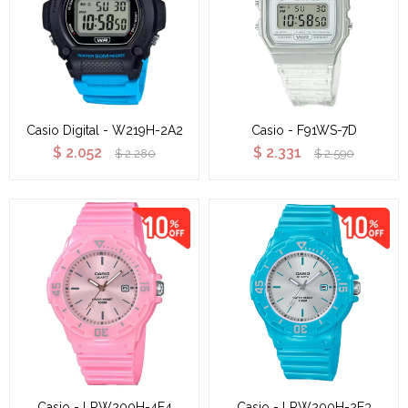
Casio Digital - W219H-2A2
Casio - F91WS-7D
$
2.052
$
2.331
$
2.280
$
2.590
Casio - LRW200H-4E4
Casio - LRW200H-2E3