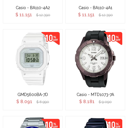
Casio - BA110-4A2
Casio - BA110-4A1
$
11.151
$
11.151
$
12.390
$
12.390
GMD5600BA-7D
Casio - MTD1073-7A
$
8.091
$
8.181
$
8.990
$
9.090