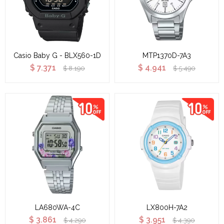
Casio Baby G - BLX560-1D
MTP1370D-7A3
$
7.371
$
4.941
$
8.190
$
5.490
LA680WA-4C
LX800H-7A2
$
3.861
$
3.951
$
4.290
$
4.390