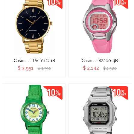
Casio - LTPVT01G-1B
Casio - LW200-4B
$
3.951
$
2.142
$
4.390
$
2.380