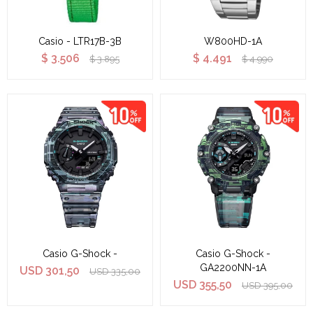
Casio - LTR17B-3B
W800HD-1A
$
3.506
$
4.491
$
3.895
$
4.990
Casio G-Shock -
Casio G-Shock -
GA2200NN-1A
USD
301,50
USD
335,00
USD
355,50
USD
395,00