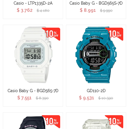
Casio - LTP1335D-2A
Casio Baby G - BGD565S-7D
$
3.762
$
8.991
$
4.180
$
9.990
Casio Baby G - BGD565-7D
GD110-2D
$
7.551
$
9.531
$
8.390
$
10.590