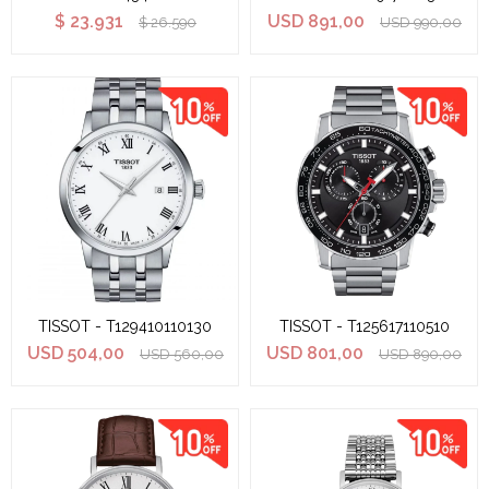
$
23.931
USD
891,00
$
26.590
USD
990,00
TISSOT - T129410110130
TISSOT - T125617110510
USD
504,00
USD
801,00
USD
560,00
USD
890,00