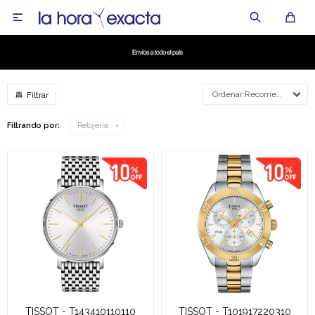

Recomendados
Filtrando por:
Relojería
TISSOT - T143410110110
TISSOT - T101917220310