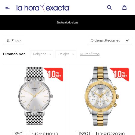

Recomendados
Quitar filtros
Filtrando por:
Relojería
Relojes
TISSOT - T143410110110
TISSOT - T101917220310