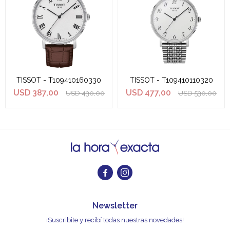
TISSOT - T109410160330
TISSOT - T109410110320
USD
387,00
USD
477,00
USD
430,00
USD
530,00


Newsletter
¡Suscribite y recibí todas nuestras novedades!