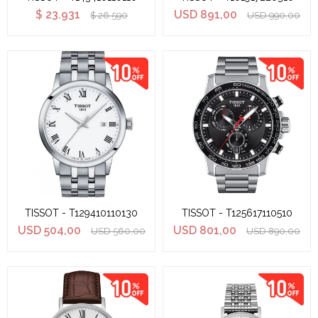
$
23.931
USD
891,00
$
26.590
USD
990,00
TISSOT - T129410110130
TISSOT - T125617110510
USD
504,00
USD
801,00
USD
560,00
USD
890,00