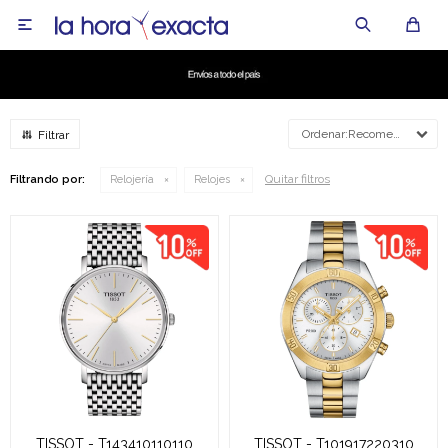

Recomendados
Quitar filtros
Filtrando por:
Relojería
Relojes
TISSOT - T143410110110
TISSOT - T101917220310