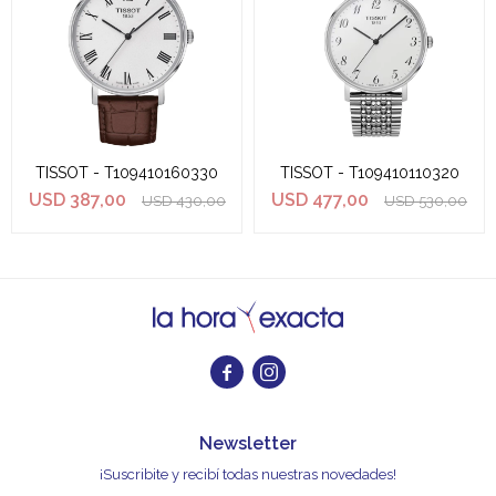
TISSOT - T109410160330
TISSOT - T109410110320
USD
387,00
USD
477,00
USD
430,00
USD
530,00


Newsletter
¡Suscribite y recibí todas nuestras novedades!