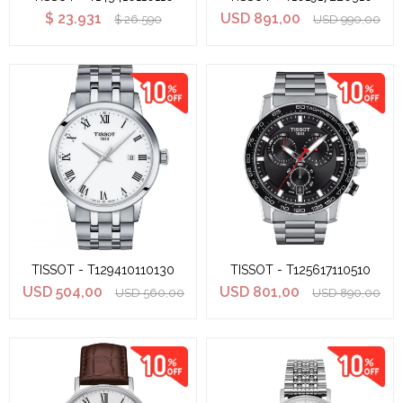
$
23.931
USD
891,00
$
26.590
USD
990,00
TISSOT - T129410110130
TISSOT - T125617110510
USD
504,00
USD
801,00
USD
560,00
USD
890,00