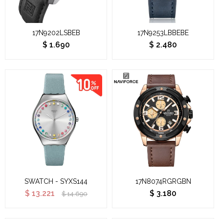
17N9202LSBEB
17N9253LBBEBE
$
1.690
$
2.480
SWATCH - SYXS144
17N8074RGRGBN
$
13.221
$
3.180
$
14.690