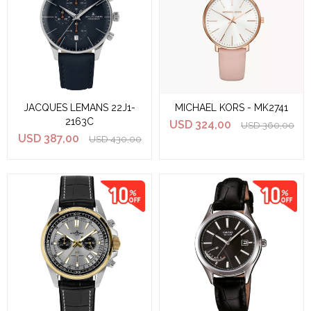
JACQUES LEMANS 22J1-
MICHAEL KORS - MK2741
2163C
USD
324,00
USD
360,00
USD
387,00
USD
430,00