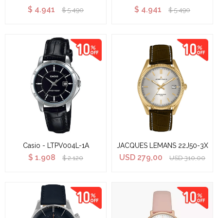
$
4.941
$
4.941
$
5.490
$
5.490
Casio - LTPV004L-1A
JACQUES LEMANS 22J50-3X
$
1.908
USD
279,00
$
2.120
USD
310,00