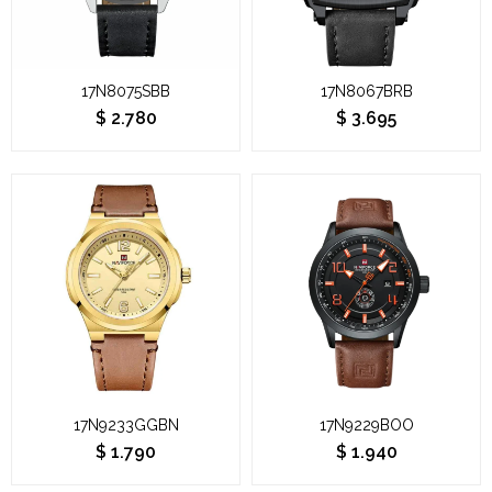
17N8075SBB
17N8067BRB
$
2.780
$
3.695
17N9233GGBN
17N9229BOO
$
1.790
$
1.940