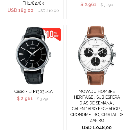
TH1782763
$
2.961
$
3.290
USD
189,00
USD
210,00
Casio - LTP1303L-1A
MOVADO HOMBRE
HERITAGE , SUB ESFERA
$
2.961
$
3.290
DIAS DE SEMANA ,
CALENDARIO FECHADOR ,
CRONOMETRO, CRISTAL DE
ZAFIRO
USD
1.048,00