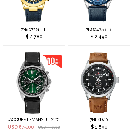
17N8073GBEBE
17N8043SBEBE
$
2.780
$
2.490
JACQUES LEMANS-J1-2117T
17NLXD401
USD
675,00
$
1.890
USD
750,00