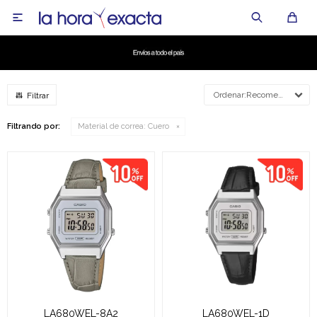

Recomendados
Filtrando por:
Material de correa:
Cuero
LA680WEL-8A2
LA680WEL-1D