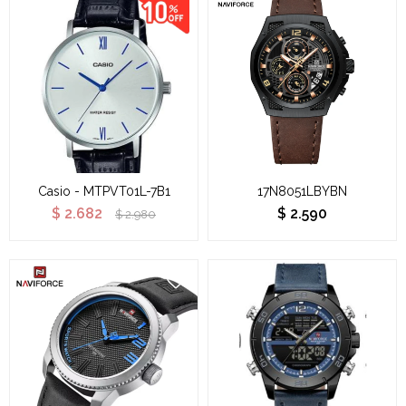
Casio - MTPVT01L-7B1
17N8051LBYBN
$
2.682
$
2.590
$
2.980