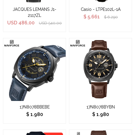
JACQUES LEMANS J1-
Casio - LTPE102L-1A
2117ZL
$
5.661
$
6.290
USD
486,00
USD
540,00
17N8078BBEBE
17N8078BYBN
$
1.980
$
1.980