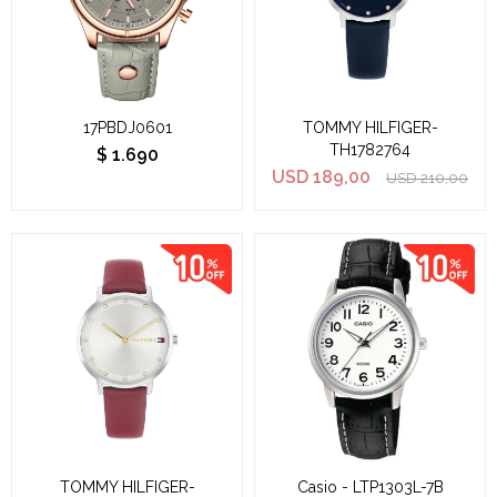
17PBDJ0601
TOMMY HILFIGER-
TH1782764
$
1.690
USD
189,00
USD
210,00
TOMMY HILFIGER-
Casio - LTP1303L-7B