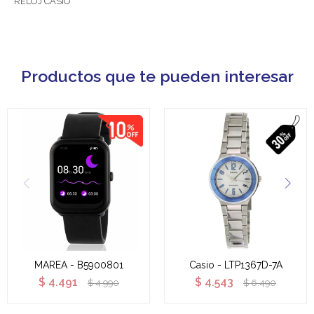
RELOJ CASIO
Productos que te pueden interesar
MAREA - B5900801
Casio - LTP1367D-7A
$
4.491
$
4.543
$
4.990
$
6.490