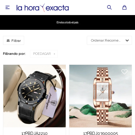

Recomendados
Filtrando por:
POEDAGAR
17PBDJA2210
17PBDJ03900005