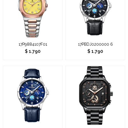
17P9884107F01
17PBDJ0200000 6
$
1.790
$
1.790