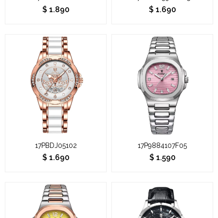
$
1.890
$
1.690
17PBDJ05102
17P9884107F05
$
1.690
$
1.590