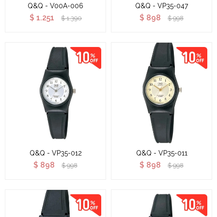
Q&Q - V00A-006
Q&Q - VP35-047
$
1.251
$
898
$
1.390
$
998
Q&Q - VP35-012
Q&Q - VP35-011
$
898
$
898
$
998
$
998