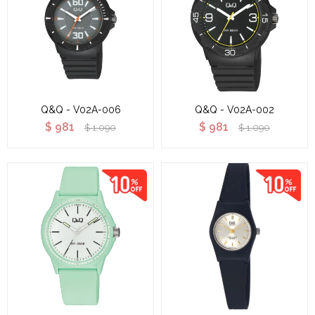
Q&Q - V02A-006
Q&Q - V02A-002
$
981
$
981
$
1.090
$
1.090