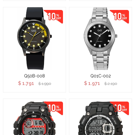
Q50B-008
Q01C-002
$
1.791
$
1.971
$
1.990
$
2.190