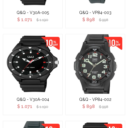
Q&Q - V30A-005
Q&Q - VP84-003
$
1.071
$
898
$
1.190
$
998
Q&Q - V30A-004
Q&Q - VP84-002
$
1.071
$
898
$
1.190
$
998