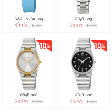
Q&Q - V28A-004
Q89B-003
$
1.161
$
2.331
$
1.290
$
2.590
Q84B-008
Q84B-006
$
2.601
$
1.971
$
2.890
$
2.190