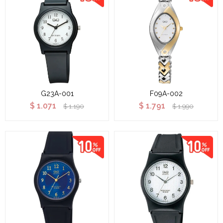
G23A-001
F09A-002
$
1.071
$
1.791
$
1.190
$
1.990