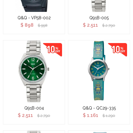
Q&Q - VP58-002
Q91B-005
$
898
$
2.511
$
998
$
2.790
Q91B-004
Q&Q - QC29-335
$
2.511
$
1.161
$
2.790
$
1.290