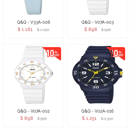
Q&Q - V33A-006
Q&Q - V07A-003
$
1.161
$
898
$
1.290
$
998
Q&Q - V07A-002
Q&Q - V02A-016
$
898
$
1.251
$
998
$
1.390