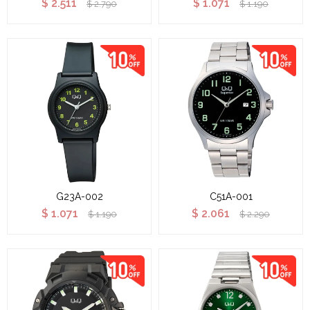
$
2.511
$
1.071
$
2.790
$
1.190
G23A-002
C51A-001
$
1.071
$
2.061
$
1.190
$
2.290