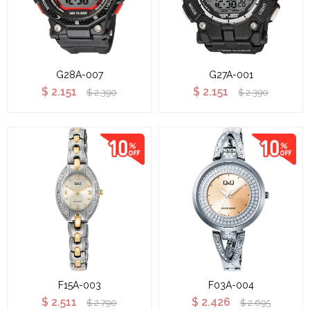
G28A-007
G27A-001
$
2.151
$
2.151
$
2.390
$
2.390
F15A-003
F03A-004
$
2.511
$
2.426
$
2.790
$
2.695