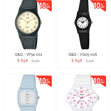
Q&Q - VP34-001
Q&Q - VQ05-006
$
898
$
898
$
998
$
998