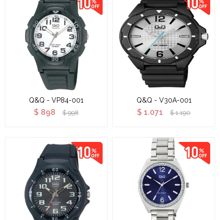
Q&Q - VP84-001
Q&Q - V30A-001
$
898
$
1.071
$
998
$
1.190