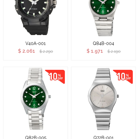
V40A-001
Q84B-004
$
2.061
$
1.971
$
2.290
$
2.190
Q82B-005
Q72B-001