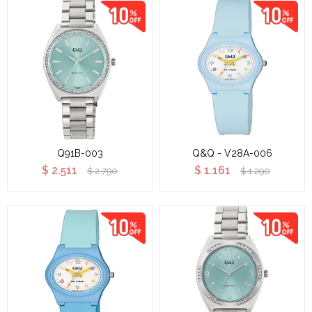
Q91B-003
Q&Q - V28A-006
$
2.511
$
1.161
$
2.790
$
1.290