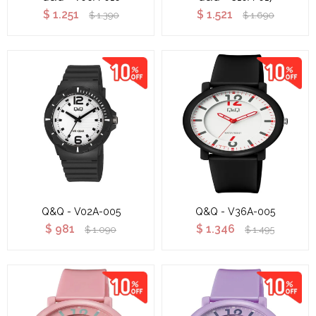
$
1.251
$
1.521
$
1.390
$
1.690
Q&Q - V02A-005
Q&Q - V36A-005
$
981
$
1.346
$
1.090
$
1.495