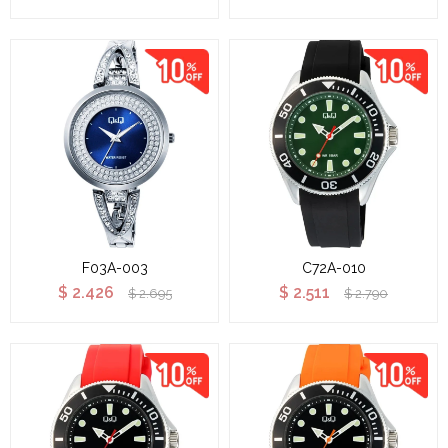
F03A-003
C72A-010
$
2.426
$
2.511
$
2.695
$
2.790