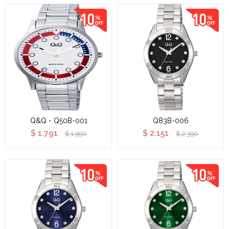
Q&Q - Q50B-001
Q83B-006
$
1.791
$
2.151
$
1.990
$
2.390