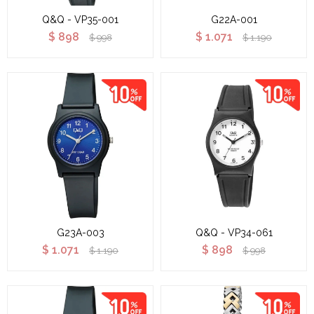
Q&Q - VP35-001
G22A-001
$
898
$
1.071
$
998
$
1.190
G23A-003
Q&Q - VP34-061
$
1.071
$
898
$
1.190
$
998