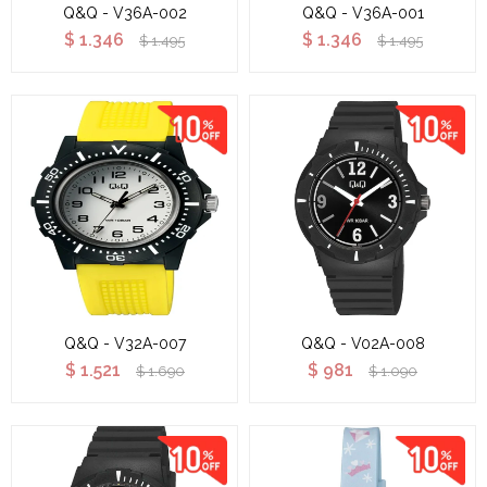
Q&Q - V36A-002
Q&Q - V36A-001
$
1.346
$
1.346
$
1.495
$
1.495
Q&Q - V32A-007
Q&Q - V02A-008
$
1.521
$
981
$
1.690
$
1.090