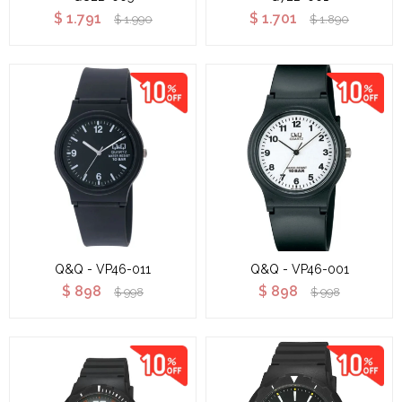
$
1.791
$
1.701
$
1.990
$
1.890
Q&Q - VP46-011
Q&Q - VP46-001
$
898
$
898
$
998
$
998