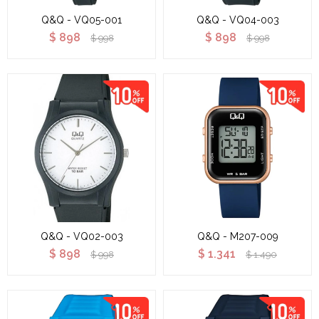
Q&Q - VQ05-001
Q&Q - VQ04-003
$
898
$
898
$
998
$
998
Q&Q - VQ02-003
Q&Q - M207-009
$
898
$
1.341
$
998
$
1.490