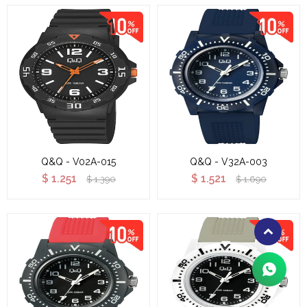
Q&Q - V02A-015
Q&Q - V32A-003
$
1.251
$
1.521
$
1.390
$
1.690