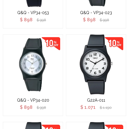
Q&Q - VP34-053
Q&Q - VP34-023
$
898
$
898
$
998
$
998
Q&Q - VP34-020
G22A-011
$
898
$
1.071
$
998
$
1.190