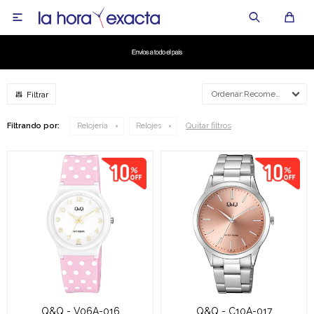

Recomendados
Quitar filtros
Filtrando por:
Relojería
Relojes
Q&Q - V06A-016
Q&Q - C10A-017