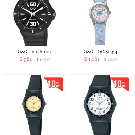
Q&Q - V02A-007
Q&Q - QC29-314
$
981
$
1.161
$
1.090
$
1.290