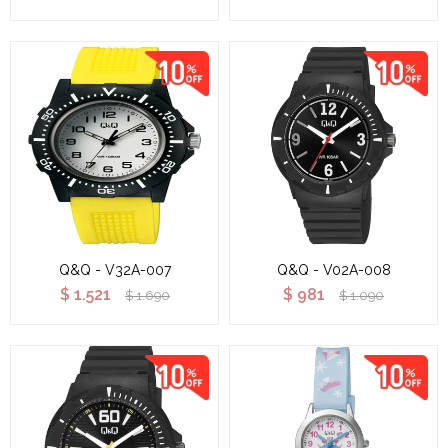
Q&Q - V32A-007
Q&Q - V02A-008
$
1.521
$
981
$
1.690
$
1.090