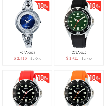
F03A-003
C72A-010
$
2.426
$
2.511
$
2.695
$
2.790