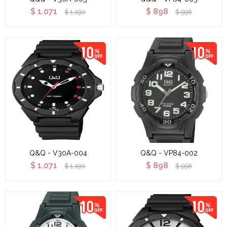
$
1.071
$
898
$
1.190
$
998
Q&Q - V30A-004
Q&Q - VP84-002
$
1.071
$
898
$
1.190
$
998