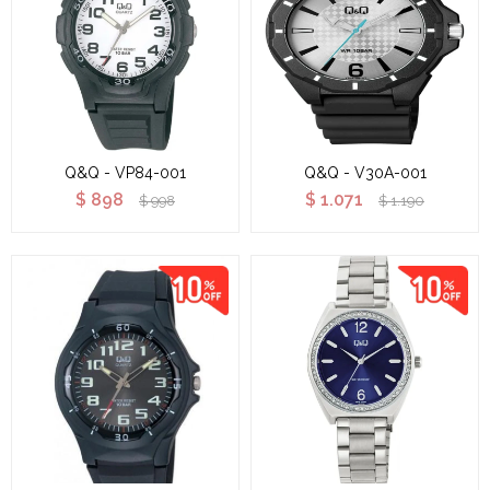
Q&Q - VP84-001
Q&Q - V30A-001
$
898
$
1.071
$
998
$
1.190