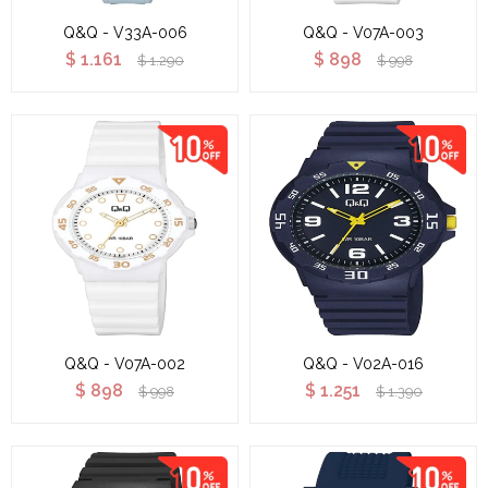
Q&Q - V33A-006
Q&Q - V07A-003
$
1.161
$
898
$
1.290
$
998
Q&Q - V07A-002
Q&Q - V02A-016
$
898
$
1.251
$
998
$
1.390