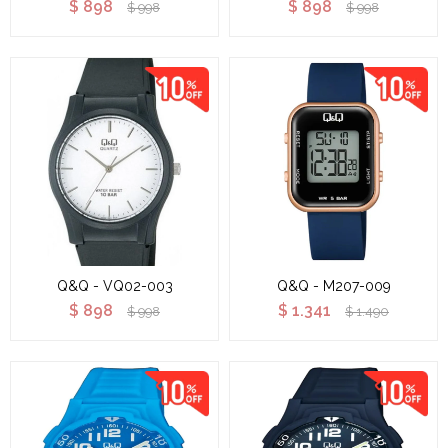
$
898
$
898
$
998
$
998
Q&Q - VQ02-003
Q&Q - M207-009
$
898
$
1.341
$
998
$
1.490