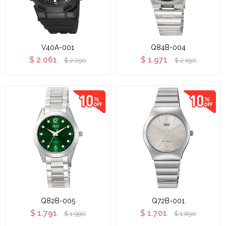
V40A-001
Q84B-004
$
2.061
$
1.971
$
2.290
$
2.190
Q82B-005
Q72B-001
$
1.791
$
1.701
$
1.990
$
1.890