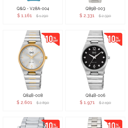
Q&Q - V28A-004
Q89B-003
$
1.161
$
2.331
$
1.290
$
2.590
Q84B-008
Q84B-006
$
2.601
$
1.971
$
2.890
$
2.190