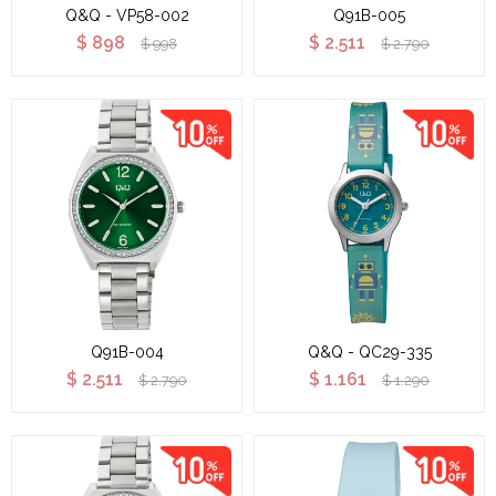
Q&Q - VP58-002
Q91B-005
$
898
$
2.511
$
998
$
2.790
Q91B-004
Q&Q - QC29-335
$
2.511
$
1.161
$
2.790
$
1.290