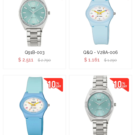
Q91B-003
Q&Q - V28A-006
$
2.511
$
1.161
$
2.790
$
1.290