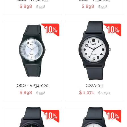
$
898
$
898
$
998
$
998
Q&Q - VP34-020
G22A-011
$
898
$
1.071
$
998
$
1.190