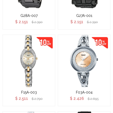
G28A-007
G27A-001
$
2.151
$
2.151
$
2.390
$
2.390
F15A-003
F03A-004
$
2.511
$
2.426
$
2.790
$
2.695