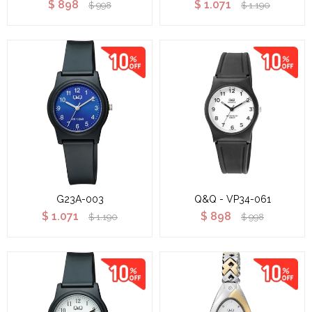
$
898
$
1.071
$
998
$
1.190
G23A-003
Q&Q - VP34-061
$
1.071
$
898
$
1.190
$
998