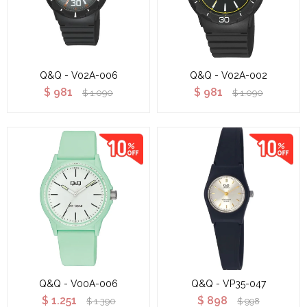
Q&Q - V02A-006
Q&Q - V02A-002
$
981
$
981
$
1.090
$
1.090
Q&Q - V00A-006
Q&Q - VP35-047
$
1.251
$
898
$
1.390
$
998