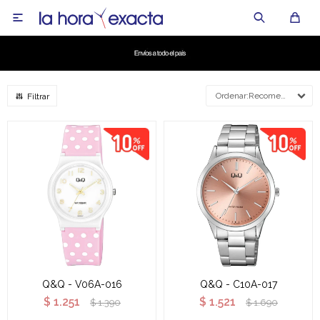

Recomendados
Q&Q - V06A-016
Q&Q - C10A-017
$
1.251
$
1.521
$
1.390
$
1.690