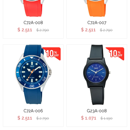
C72A-008
C72A-007
$
2.511
$
2.511
$
2.790
$
2.790
C72A-006
G23A-008
$
2.511
$
1.071
$
2.790
$
1.190