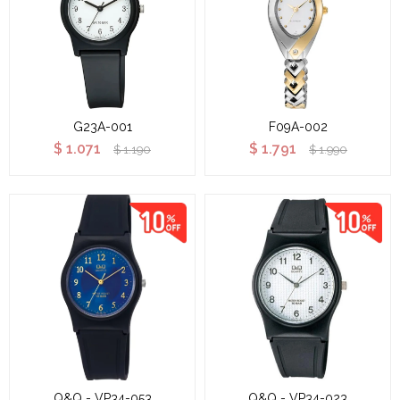
G23A-001
F09A-002
$
1.071
$
1.791
$
1.190
$
1.990
Q&Q - VP34-053
Q&Q - VP34-023