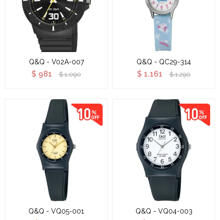
Q&Q - V02A-007
Q&Q - QC29-314
$
981
$
1.161
$
1.090
$
1.290
Q&Q - VQ05-001
Q&Q - VQ04-003