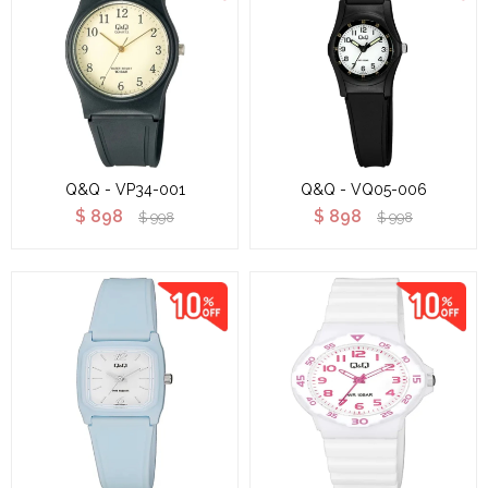
Q&Q - VP34-001
Q&Q - VQ05-006
$
898
$
898
$
998
$
998