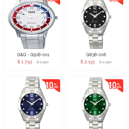
Q&Q - Q50B-001
Q83B-006
$
1.791
$
2.151
$
1.990
$
2.390