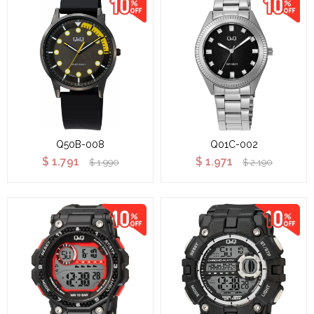
Q50B-008
Q01C-002
$
1.791
$
1.971
$
1.990
$
2.190