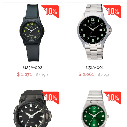
G23A-002
C51A-001
$
1.071
$
2.061
$
1.190
$
2.290