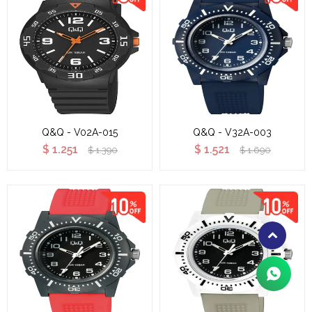
Q&Q - V02A-015
Q&Q - V32A-003
$
1.251
$
1.521
$
1.390
$
1.690