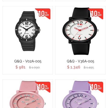
Q&Q - V02A-005
Q&Q - V36A-005
$
981
$
1.346
$
1.090
$
1.495