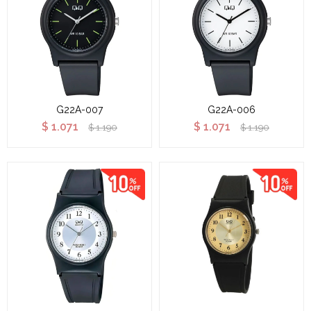
G22A-007
G22A-006
$
1.071
$
1.071
$
1.190
$
1.190