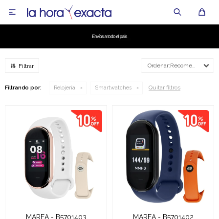

Recomendados
Quitar filtros
Filtrando por:
Relojería
Smartwatches
MAREA - B5701403
MAREA - B5701402