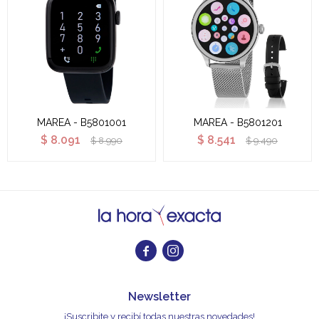
MAREA - B5801001
MAREA - B5801201
$
8.091
$
8.541
$
8.990
$
9.490


Newsletter
¡Suscribite y recibí todas nuestras novedades!