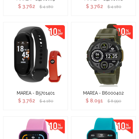
$
3.762
$
3.762
$
4.180
$
4.180
MAREA - B5701401
MAREA - B6000402
$
3.762
$
8.091
$
4.180
$
8.990