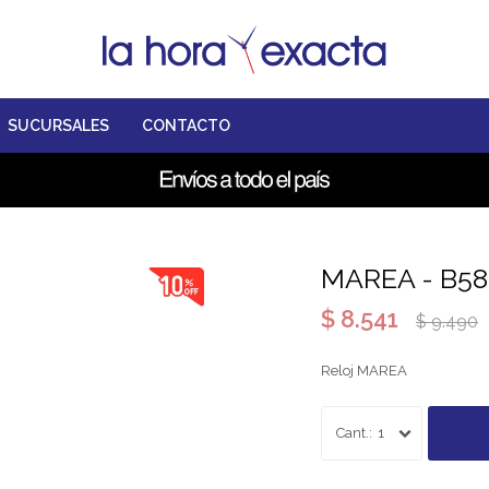
SUCURSALES
CONTACTO
MAREA - B58
$
8.541
$
9.490
Reloj MAREA
1