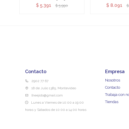
$
5.391
$
8.091
$
5.990
$
Contacto
Empresa
Nosotros
2902 77 67
Contacto
18 de Julio 1385, Montevideo
Trabaja con n
lheejido@gmail.com
Tiendas
Lunes a Viernes de 10:00 a 19:00
horas y Sábados de 10:00 a 14:00 horas