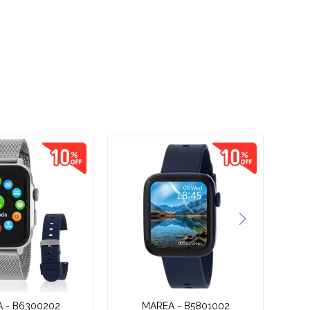
 - B6300202
MAREA - B5801002