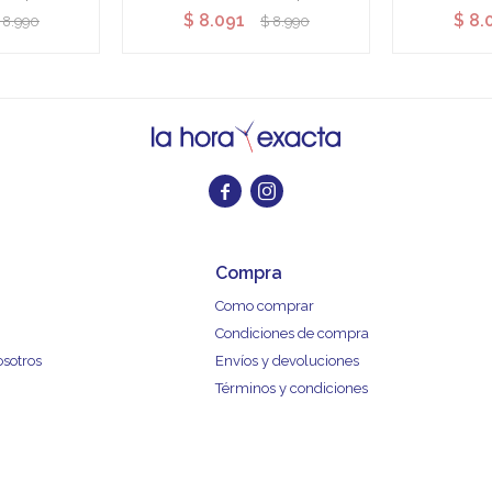
$
8.091
$
8.
8.990
$
8.990


Compra
Como comprar
Condiciones de compra
osotros
Envíos y devoluciones
Términos y condiciones