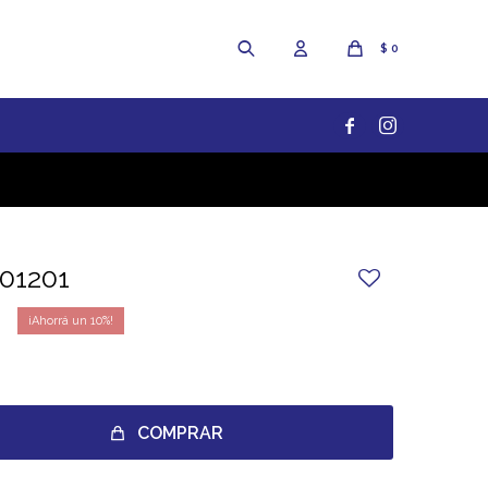
$
0


01201
10
COMPRAR