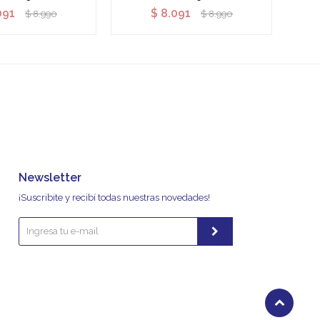
091
$
8.091
$
8.990
$
8.990
Newsletter
¡Suscribite y recibí todas nuestras novedades!