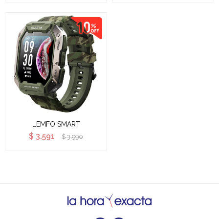
LEMFO SMART
$
3.591
$
3.990