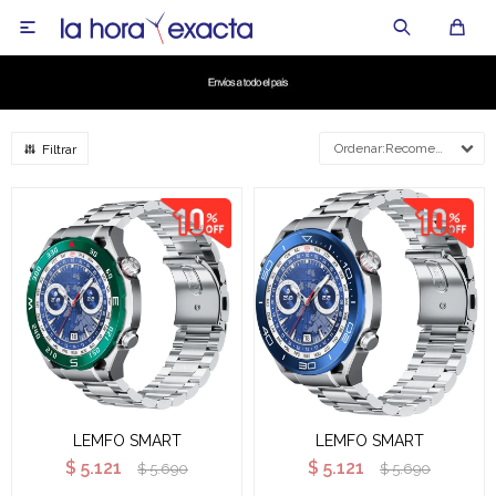

Recomendados
LEMFO SMART
LEMFO SMART
$
5.121
$
5.121
$
5.690
$
5.690