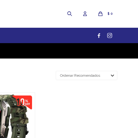
$
0


Recomendados