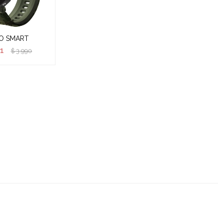
O SMART
1
$
3.990