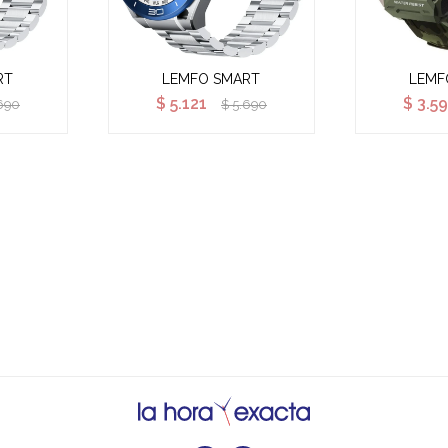
RT
LEMFO SMART
LEMF
$
5.121
$
3.59
690
$
5.690