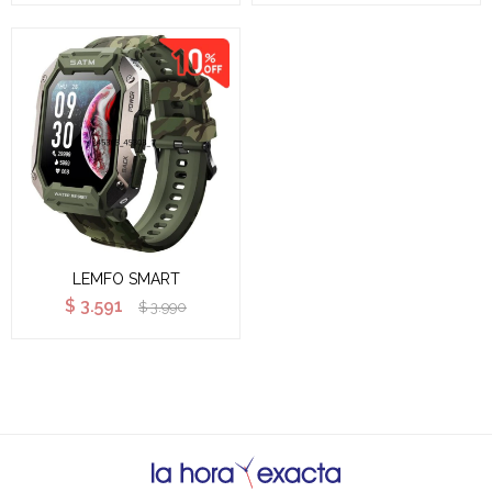
LEMFO SMART
$
3.591
$
3.990