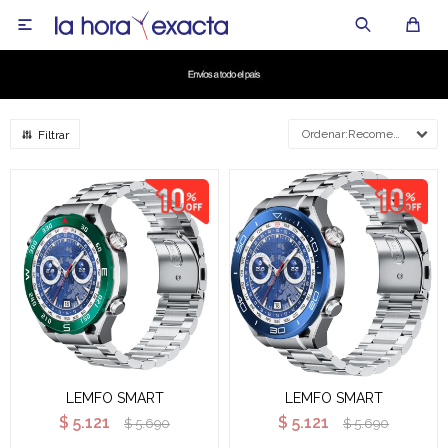

Recomendados
LEMFO SMART
LEMFO SMART
$
5.121
$
5.121
$
5.690
$
5.690