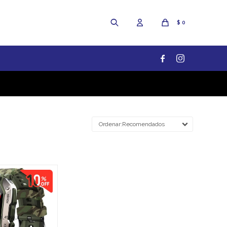
$
0


Recomendados