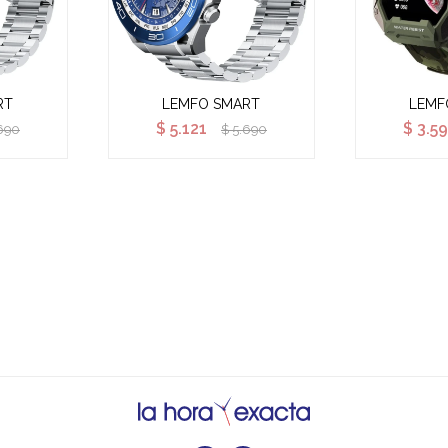
RT
LEMFO SMART
LEMF
$
5.121
$
3.59
690
$
5.690