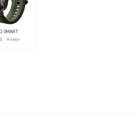
O SMART
1
$
3.990