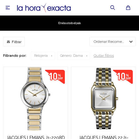

Recomendados
Quitar filtros
Filtrando por:
Relojería
Género:
Dama
JACQUES LEMANS J1-2208D
JACQUES LEMANS 22J1-