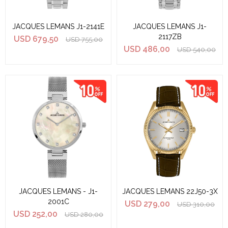
JACQUES LEMANS J1-2141E
JACQUES LEMANS J1-
2117ZB
USD
679,50
USD
755,00
USD
486,00
USD
540,00
JACQUES LEMANS - J1-
JACQUES LEMANS 22J50-3X
2001C
USD
279,00
USD
310,00
USD
252,00
USD
280,00