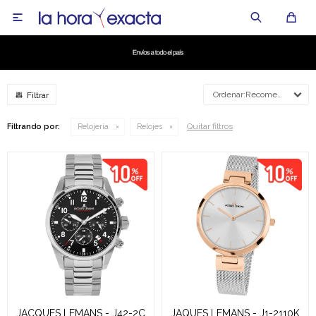

Recomendados
Quitar filtros
Filtrando por:
Relojería
Relojes
JACQUES LEMANS - J42-2C
JAQUES LEMANS - J1-2110K