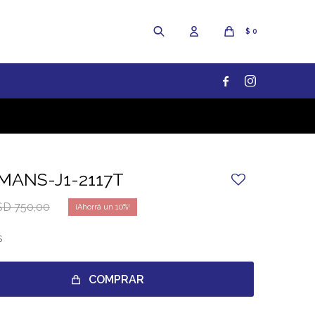
$
0


MANS-J1-2117T
SD
750,00
10
S
COMPRAR