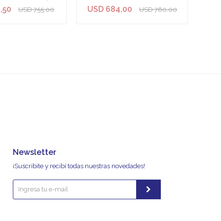
,50
USD
684,00
USD
755,00
USD
760,00
Newsletter
¡Suscribite y recibí todas nuestras novedades!