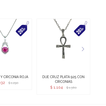
 Y CIRCONIA ROJA
DIJE CRUZ PLATA 925 CON
CIRCONIAS
032
$
1.290
$
1.104
$
1.380