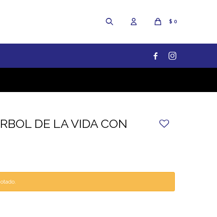
$
0


ARBOL DE LA VIDA CON
gotado.