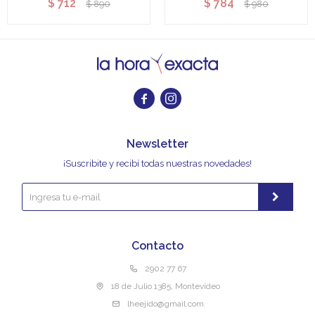
$
712
$
784
$
890
$
980


Newsletter
¡Suscribite y recibí todas nuestras novedades!
Contacto
2902 77 67
18 de Julio 1385, Montevideo
lheejido@gmail.com